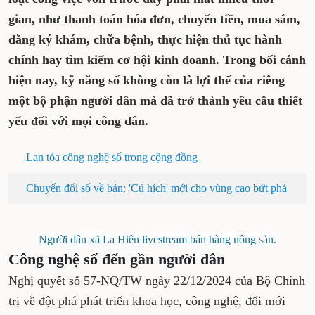
gian, như thanh toán hóa đơn, chuyển tiền, mua sắm,
đăng ký khám, chữa bệnh, thực hiện thủ tục hành
chính hay tìm kiếm cơ hội kinh doanh. Trong bối cảnh
hiện nay, kỹ năng số không còn là lợi thế của riêng
một bộ phận người dân mà đã trở thành yêu cầu thiết
yếu đối với mọi công dân.
Lan tỏa công nghệ số trong cộng đồng
Chuyển đổi số về bản: 'Cú hích' mới cho vùng cao bứt phá
Người dân xã La Hiên livestream bán hàng nông sản.
Công nghệ số đến gần người dân
Nghị quyết số 57-NQ/TW ngày 22/12/2024 của Bộ Chính
trị về đột phá phát triển khoa học, công nghệ, đổi mới