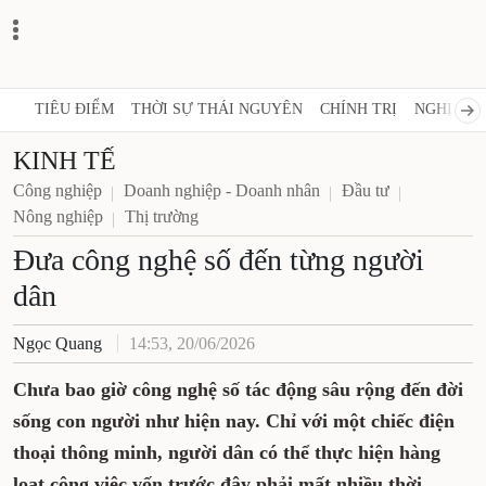
TIÊU ĐIỂM
THỜI SỰ THÁI NGUYÊN
CHÍNH TRỊ
NGHỊ QUY
KINH TẾ
Công nghiệp
Doanh nghiệp - Doanh nhân
Đầu tư
Nông nghiệp
Thị trường
Đưa công nghệ số đến từng người
dân
Ngọc Quang
14:53, 20/06/2026
Chưa bao giờ công nghệ số tác động sâu rộng đến đời
sống con người như hiện nay. Chỉ với một chiếc điện
thoại thông minh, người dân có thể thực hiện hàng
loạt công việc vốn trước đây phải mất nhiều thời