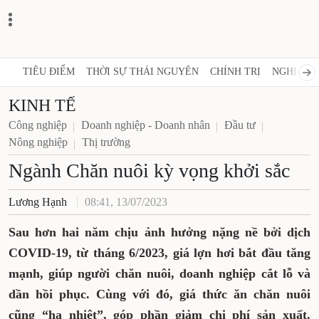
TIÊU ĐIỂM
THỜI SỰ THÁI NGUYÊN
CHÍNH TRỊ
NGHỊ QUY
KINH TẾ
Công nghiệp
Doanh nghiệp - Doanh nhân
Đầu tư
Nông nghiệp
Thị trường
Ngành Chăn nuôi kỳ vọng khởi sắc
Lương Hạnh
08:41, 13/07/2023
Sau hơn hai năm chịu ảnh hưởng nặng nề bởi dịch
COVID-19, từ tháng 6/2023, giá lợn hơi bắt đầu tăng
mạnh, giúp người chăn nuôi, doanh nghiệp cắt lỗ và
dần hồi phục. Cùng với đó, giá thức ăn chăn nuôi
cũng “hạ nhiệt”, góp phần giảm chi phí sản xuất.