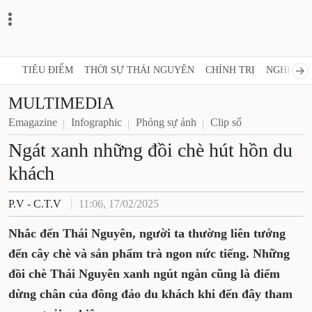
TIÊU ĐIỂM
THỜI SỰ THÁI NGUYÊN
CHÍNH TRỊ
NGHỊ 
MULTIMEDIA
Emagazine
Infographic
Phóng sự ảnh
Clip số
Ngát xanh những đồi chè hút hồn du
khách
P.V - C.T.V
11:06, 17/02/2025
Nhắc đến Thái Nguyên, người ta thường liên tưởng
đến cây chè và sản phẩm trà ngon nức tiếng. Những
đồi chè Thái Nguyên xanh ngút ngàn cũng là điểm
dừng chân của đông đảo du khách khi đến đây