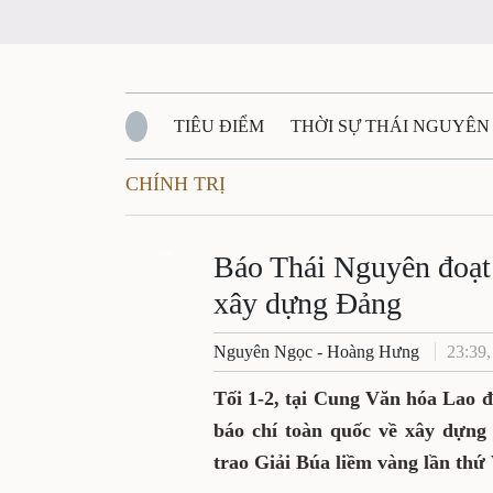
TIÊU ĐIỂM
THỜI SỰ THÁI NGUYÊN
CHÍNH TRỊ
QUỐC PHÒNG - AN NINH
BẠN ĐỌC
Đ
QUÊ HƯƠNG - ĐẤT NƯỚC
Zalo
QUỐC TẾ
Báo Thái Nguyên đoạt 
xây dựng Đảng
VĂN BẢN, CHÍNH SÁCH MỚI
VĂN NGH
Nguyên Ngọc - Hoàng Hưng
23:39,
Tối 1-2, tại Cung Văn hóa Lao 
báo chí toàn quốc về xây dựng
trao Giải Búa liềm vàng lần thứ