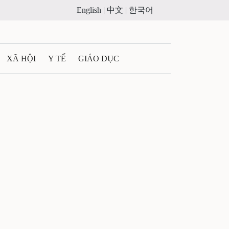
English |
中文 |
한국어
XÃ HỘI
Y TẾ
GIÁO DỤC
E MÁY
PHÁP LUẬT
 QUẢNG CÁO
ULTIMEDIA