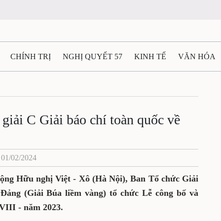
CHÍNH TRỊ
NGHỊ QUYẾT 57
KINH TẾ
VĂN HÓA
ẤT VÀ NGƯỜI THÁI NGUYÊN
GIAO THÔNG
Ô TÔ - X
TÀI NGUYÊN - MÔI TRƯỜNG
THỂ THAO
THÔNG TIN -
giải C Giải báo chí toàn quốc về
Ệ THÁI NGUYÊN
VIDEO
CÁC ĐỀ ÁN TRỌNG TÂM
M
 01/02/2024
động Hữu nghị Việt - Xô (Hà Nội), Ban Tổ chức Giải
 Đảng (Giải Búa liềm vàng) tổ chức Lễ công bố và
 VIII - năm 2023.