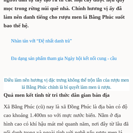
mọc trong rừng núi quê nhà. Chính hương vị ấy đã
làm nên danh tiếng cho rượu men lá Bằng Phúc suốt
bao thế hệ.
Nhàn tản với “Đệ nhất danh trà”
Đa dạng sản phẩm tham gia Ngày hội kết nối cung - cầu
Điều làm nên hương vị đặc trưng không thể trộn lẫn của rượu men
lá Bằng Phúc chính là bí quyết làm men ủ rượu.
Quả men kết tinh từ tri thức dân gian bản địa
Xã Bằng Phúc (cũ) nay là xã Đồng Phúc là địa bàn có độ
cao khoảng 1.400m so với mực nước biển. Nằm ở địa
hình cao có khí hậu mát mẻ quanh năm, nơi đây từ lâu đã
nổi danh trong và ngoài tỉnh với nghề nấu rượu men lá.