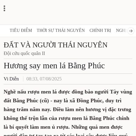
TIÊU ĐIỂM
THỜI SỰ THÁI NGUYÊN
CHÍNH TRỊ
NGHỊ QUY
ĐẤT VÀ NGƯỜI THÁI NGUYÊN
Đội cứu quốc quân II
Hương say men lá Bằng Phúc
Vi Diễn
08:33, 07/08/2025
Nghề nấu rượu men lá được đồng bào người Tày vùng
đất Bằng Phúc (cũ) - nay là xã Đồng Phúc, duy trì
hàng trăm năm nay. Điều làm nên hương vị đặc trưng
không thể trộn lẫn của rượu men lá Bằng Phúc chính
là bí quyết làm men ủ rượu. Những quả men được
người dân tự tay tạo ra từ các loại cây dược liệu quý