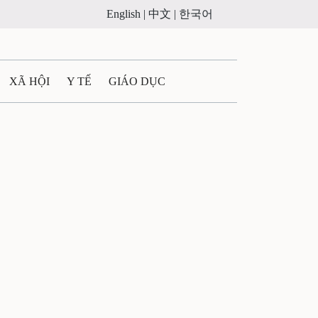
English |
中文 |
한국어
XÃ HỘI
Y TẾ
GIÁO DỤC
E MÁY
PHÁP LUẬT
 QUẢNG CÁO
ULTIMEDIA