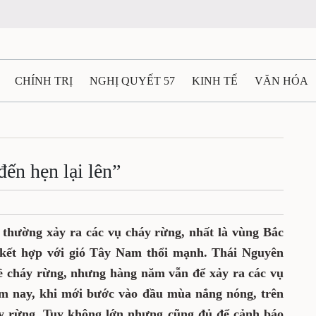
CHÍNH TRỊ
NGHỊ QUYẾT 57
KINH TẾ
VĂN HÓA
ẤT VÀ NGƯỜI THÁI NGUYÊN
GIAO THÔNG
Ô TÔ - X
TÀI NGUYÊN - MÔI TRƯỜNG
THỂ THAO
THÔNG TIN -
ến hẹn lại lên”
Ệ THÁI NGUYÊN
VIDEO
CÁC ĐỀ ÁN TRỌNG TÂM
M
 thường xảy ra các vụ cháy rừng, nhất là vùng Bắc
 kết hợp với gió Tây Nam thổi mạnh. Thái Nguyên
về cháy rừng, nhưng hàng năm vẫn để xảy ra các vụ
m nay, khi mới bước vào đầu mùa nắng nóng, trên
áy rừng. Tuy không lớn nhưng cũng đủ để cảnh báo