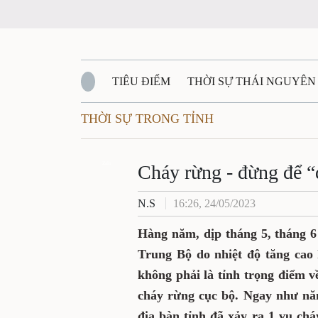
TIÊU ĐIỂM
THỜI SỰ THÁI NGUYÊN
THỜI SỰ TRONG TỈNH
QUỐC PHÒNG - AN NINH
BẠN ĐỌC
Đ
QUÊ HƯƠNG - ĐẤT NƯỚC
Zalo
QUỐC TẾ
Cháy rừng - đừng để “đ
N.S
16:26, 24/05/2023
VĂN BẢN, CHÍNH SÁCH MỚI
VĂN NGH
Hàng năm, dịp tháng 5, tháng 6
Trung Bộ do nhiệt độ tăng cao
không phải là tỉnh trọng điểm 
cháy rừng cục bộ. Ngay như nă
địa bàn tỉnh đã xảy ra 1 vụ ch