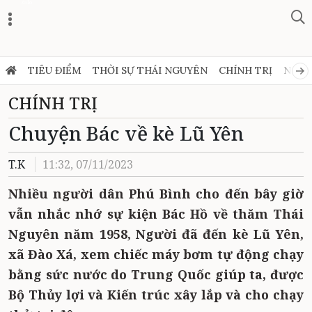
Zalo
TIÊU ĐIỂM
THỜI SỰ THÁI NGUYÊN
CHÍNH TRỊ
NGHỊ
CHÍNH TRỊ
Chuyện Bác về kè Lũ Yên
T.K
11:32, 07/11/2023
Nhiều người dân Phú Bình cho đến bây giờ
vẫn nhắc nhớ sự kiện Bác Hồ về thăm Thái
Nguyên năm 1958, Người đã đến kè Lũ Yên,
xã Đào Xá, xem chiếc máy bơm tự động chạy
bằng sức nước do Trung Quốc giúp ta, được
Bộ Thủy lợi và Kiến trúc xây lắp và cho chạy