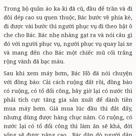
Trong bộ quần áo ka-ki đã cũ, đầu để trần và đi
đôi dép cao su quen thuộc, Bác bước về phía kè,
đi được vài bước thì người phục vụ đi theo bật ô
che cho Bác. Bác nhẹ nhàng gạt ra và nói câu gì
đó với người phục vụ, người phục vụ quay lại xe
và mang đến cho Bác một chiếc mũ cối trắng
rộng vành đã bạc màu.
Sau khi xem máy bơm, Bác Hồ đã nói chuyện
với đồng bào: Cải cách ruộng đất rồi, đồng bào
có ruộng, có tổ đổi công, bây giờ lại có nước thì
phải tích cực tăng gia sản xuất để dành tiền
mua máy bơm. Giá mua lúc đầu thì đắt đấy,
nhưng dùng được hàng chục năm. Có ruộng, có
nước lại có tổ đổi công thì làm ăn sẽ khá, đời
sống sẽ được nâng cao... Bác dặn dò người dân