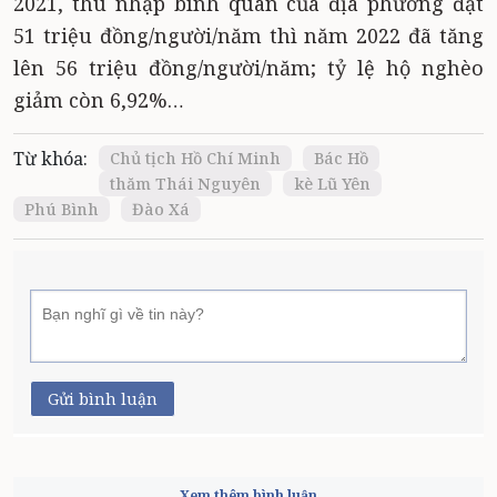
2021, thu nhập bình quân của địa phương đạt
51 triệu đồng/người/năm thì năm 2022 đã tăng
lên 56 triệu đồng/người/năm; tỷ lệ hộ nghèo
giảm còn 6,92%…
Từ khóa:
Chủ tịch Hồ Chí Minh
Bác Hồ
thăm Thái Nguyên
kè Lũ Yên
Phú Bình
Đào Xá
Gửi bình luận
Xem thêm bình luận