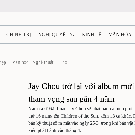
CHÍNH TRỊ
NGHỊ QUYẾT 57
KINH TẾ
VĂN HÓA
ẤT VÀ NGƯỜI THÁI NGUYÊN
GIAO THÔNG
Ô TÔ - X
đẹp
Văn học - Nghệ thuật
Thơ
TÀI NGUYÊN - MÔI TRƯỜNG
THỂ THAO
THÔNG TIN -
Jay Chou trở lại với album mới
Ệ THÁI NGUYÊN
VIDEO
CÁC ĐỀ ÁN TRỌNG TÂM
M
tham vọng sau gần 4 năm
Nam ca sĩ Đài Loan Jay Chou sẽ phát hành album phòn
thứ 16 mang tên Children of the Sun, gồm 13 ca khúc. 
bản kỹ thuật số ra mắt vào ngày 25/3, trong khi bản vật 
kiến phát hành vào tháng 4.