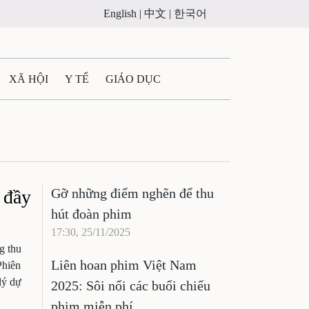
English |
中文 |
한국어
XÃ HỘI
Y TẾ
GIÁO DỤC
E MÁY
PHÁP LUẬT
 QUẢNG CÁO
Gỡ những điểm nghẽn để thu
 đầy
ULTIMEDIA
hút đoàn phim
17:30, 25/11/2025
g thu
Liên hoan phim Việt Nam
Phiên
lý dự
2025: Sôi nổi các buổi chiếu
phim miễn phí