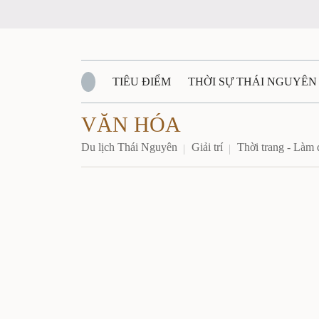
TIÊU ĐIỂM
THỜI SỰ THÁI NGUYÊN
VĂN HÓA
QUỐC PHÒNG - AN NINH
BẠN ĐỌC
Đ
Du lịch Thái Nguyên
Giải trí
Thời trang - Làm 
QUÊ HƯƠNG - ĐẤT NƯỚC
QUỐC TẾ
VĂN BẢN, CHÍNH SÁCH MỚI
VĂN NGH