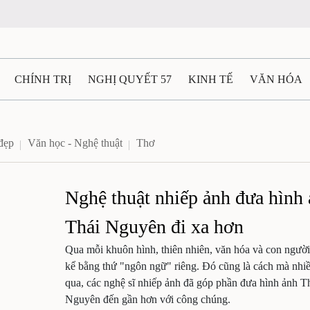
CHÍNH TRỊ
NGHỊ QUYẾT 57
KINH TẾ
VĂN HÓA
ẤT VÀ NGƯỜI THÁI NGUYÊN
GIAO THÔNG
Ô TÔ - X
đẹp
Văn học - Nghệ thuật
Thơ
TÀI NGUYÊN - MÔI TRƯỜNG
THỂ THAO
THÔNG TIN -
Nghệ thuật nhiếp ảnh đưa hình
Ệ THÁI NGUYÊN
VIDEO
CÁC ĐỀ ÁN TRỌNG TÂM
M
Thái Nguyên đi xa hơn
Qua mỗi khuôn hình, thiên nhiên, văn hóa và con ngườ
kể bằng thứ "ngôn ngữ" riêng. Đó cũng là cách mà nhi
qua, các nghệ sĩ nhiếp ảnh đã góp phần đưa hình ảnh T
Nguyên đến gần hơn với công chúng.