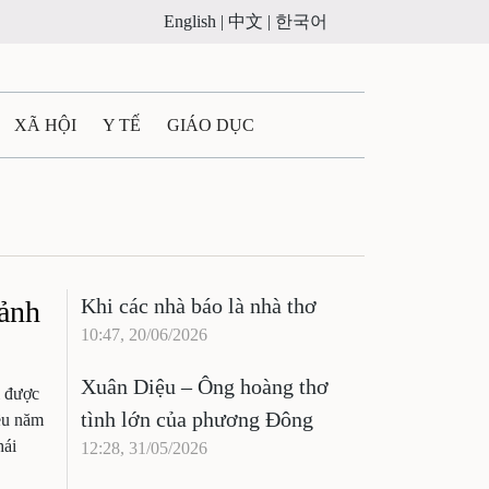
English |
中文 |
한국어
XÃ HỘI
Y TẾ
GIÁO DỤC
E MÁY
PHÁP LUẬT
 QUẢNG CÁO
Khi các nhà báo là nhà thơ
 ảnh
ULTIMEDIA
10:47, 20/06/2026
Xuân Diệu – Ông hoàng thơ
i được
tình lớn của phương Đông
ều năm
hái
12:28, 31/05/2026