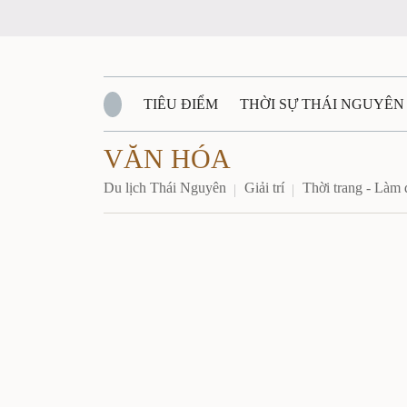
TIÊU ĐIỂM
THỜI SỰ THÁI NGUYÊN
VĂN HÓA
QUỐC PHÒNG - AN NINH
BẠN ĐỌC
Đ
Du lịch Thái Nguyên
Giải trí
Thời trang - Làm 
QUÊ HƯƠNG - ĐẤT NƯỚC
QUỐC TẾ
VĂN BẢN, CHÍNH SÁCH MỚI
VĂN NGH