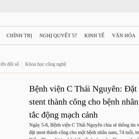
CHÍNH TRỊ
NGHỊ QUYẾT 57
KINH TẾ
VĂN HÓA
ẤT VÀ NGƯỜI THÁI NGUYÊN
GIAO THÔNG
Ô TÔ - X
ển đổi số
Khoa học công nghệ
TÀI NGUYÊN - MÔI TRƯỜNG
THỂ THAO
THÔNG TIN -
Bệnh viện C Thái Nguyên: Đặt
Ệ THÁI NGUYÊN
VIDEO
CÁC ĐỀ ÁN TRỌNG TÂM
M
stent thành công cho bệnh nhân
tắc động mạch cảnh
Ngày 5-8, Bệnh viện C Thái Nguyên chia sẻ thông tin v
đặt stent thành công cho một bệnh nhân nam, 74 tuổi, trú