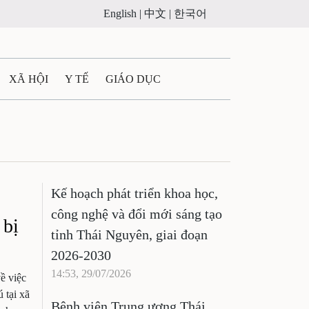
English |
中文 |
한국어
XÃ HỘI
Y TẾ
GIÁO DỤC
E MÁY
PHÁP LUẬT
 QUẢNG CÁO
Kế hoạch phát triển khoa học,
ULTIMEDIA
công nghệ và đổi mới sáng tạo
 bị
tỉnh Thái Nguyên, giai đoạn
2026-2030
14:53, 29/07/2026
ề việc
 tại xã
Bệnh viện Trung ương Thái