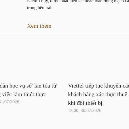
Điềm Thụy, được phát hiện tắc hoàn toàn động mạch c
trong bên trái.
Xem thêm
dân học vụ số' lan tỏa từ
Viettel tiếp tục khuyến cá
 việc làm thiết thực
khách hàng xác thực thuê
31/07/2026
khi đổi thiết bị
18:00, 30/07/2026