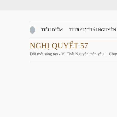
TIÊU ĐIỂM
THỜI SỰ THÁI NGUYÊN
NGHỊ QUYẾT 57
QUỐC PHÒNG - AN NINH
BẠN ĐỌC
Đ
Đổi mới sáng tạo - Vì Thái Nguyên thân yêu
Chuy
QUÊ HƯƠNG - ĐẤT NƯỚC
QUỐC TẾ
VĂN BẢN, CHÍNH SÁCH MỚI
VĂN NGH