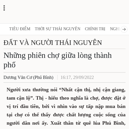
TIÊU ĐIỂM
THỜI SỰ THÁI NGUYÊN
CHÍNH TRỊ
NGHỊ QUY
ĐẤT VÀ NGƯỜI THÁI NGUYÊN
Những phiên chợ giữa lòng thành
phố
Dương Văn Cơ (Phú Bình)
16:17, 29/09/2022
Người xưa thường nói “Nhất cận thị, nhị cận giang,
tam cận lộ”. Thị - hiểu theo nghĩa là chợ, được đặt ở
vị trí đầu tiên, bởi vì nhìn vào sự tấp nập mua bán
tại chợ có thể thấy được chất lượng cuộc sống của
người dân nơi ấy. Xuất thân từ quê lúa Phú Bình,