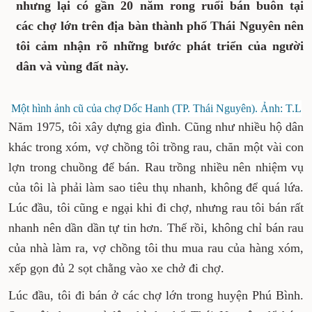
nhưng lại có gần 20 năm rong ruổi bán buôn tại
các chợ lớn trên địa bàn thành phố Thái Nguyên nên
tôi cảm nhận rõ những bước phát triển của người
dân và vùng đất này.
Một hình ảnh cũ của chợ Dốc Hanh (TP. Thái Nguyên). Ảnh: T.L
Năm 1975, tôi xây dựng gia đình. Cũng như nhiều hộ dân
khác trong xóm, vợ chồng tôi trồng rau, chăn một vài con
lợn trong chuồng để bán. Rau trồng nhiều nên nhiệm vụ
của tôi là phải làm sao tiêu thụ nhanh, không để quá lứa.
Lúc đầu, tôi cũng e ngại khi đi chợ, nhưng rau tôi bán rất
nhanh nên dần dần tự tin hơn. Thế rồi, không chỉ bán rau
của nhà làm ra, vợ chồng tôi thu mua rau của hàng xóm,
xếp gọn đủ 2 sọt chằng vào xe chở đi chợ.
Lúc đầu, tôi đi bán ở các chợ lớn trong huyện Phú Bình.