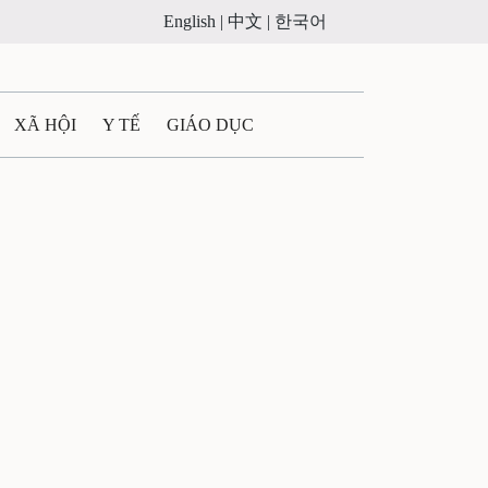
English |
中文 |
한국어
XÃ HỘI
Y TẾ
GIÁO DỤC
E MÁY
PHÁP LUẬT
 QUẢNG CÁO
LTIMEDIA