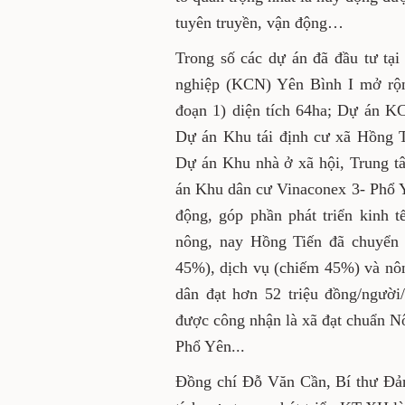
nhất là huy động được cả hệ 
tuyên truyền, vận động…
Trong số các dự án đã đầu t
Khu công nghiệp (KCN) Yên B
Yên Bình II (giai đoạn 1) di
93ha nằm trên địa bàn xã; 
Dự án Khu tái định cư xóm
tâm thương mại và nhà ở 
Vinaconex 3- Phổ Yên 10ha…
động, góp phần phát triển ki
xã thuần nông, nay Hồng Ti
công nghiệp (chiếm 45%), 
10%. Thu nhập bình q
đồng/người/năm; toàn xã ch
nhận là xã đạt chuẩn Nông t