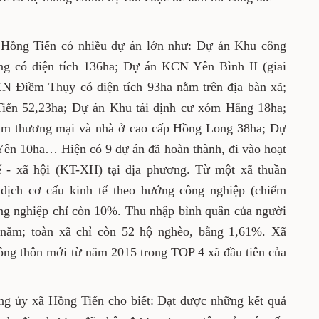
thống chính trị vào cuộc để làm tốt công tác
ư tại Hồng Tiến có nhiều dự án lớn như: Dự án
ình I mở rộng có diện tích 136ha; Dự án KCN
ện tích 64ha; Dự án KCN Điềm Thụy có diện tích
Dự án Khu tái định cư xã Hồng Tiến 52,23ha;
 Hắng 18ha; Dự án Khu nhà ở xã hội, Trung
cao cấp Hồng Long 38ha; Dự án Khu dân cư
 Hiện có 9 dự án đã hoàn thành, đi vào hoạt
nh tế - xã hội (KT-XH) tại địa phương. Từ một
ến đã chuyển dịch cơ cấu kinh tế theo hướng
dịch vụ (chiếm 45%) và nông nghiệp chỉ còn
uân của người dân đạt hơn 52 triệu
ỉ còn 52 hộ nghèo, bằng 1,61%. Xã được công
hôn mới từ năm 2015 trong TOP 4 xã đầu tiên