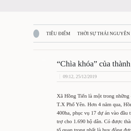
TIÊU ĐIỂM
THỜI SỰ THÁI NGUYÊ
QUỐC PHÒNG - AN NINH
BẠN ĐỌC
Đ
“Chìa khóa” của t
Zalo
QUÊ HƯƠNG - ĐẤT NƯỚC
QUỐC TẾ
09:12, 25/12/2019
VĂN BẢN, CHÍNH SÁCH MỚI
VĂN NGH
Xã Hồng Tiến là một trong 
án đầu tư của T.X Phổ Yên. H
phóng mặt bằng được hơn 400
bàn với tổng số tiền trên 1.2
thành công này, các đồng chí