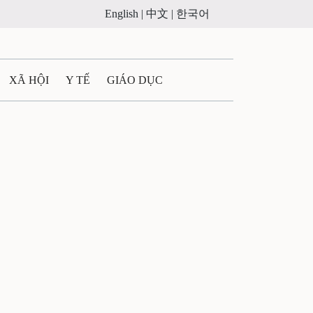
English |
中文 |
한국어
XÃ HỘI
Y TẾ
GIÁO DỤC
E MÁY
PHÁP LUẬT
 QUẢNG CÁO
LTIMEDIA