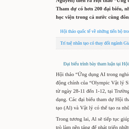
29-11, tại Trường Đại học 
Hội thảo “Ứng dụng AI tro
dự có hơn 200 đại biểu, nh
đại học, học viện trong cả
Hội thảo quốc tế về những tiến
thông
Trí tuệ nhân tạo có thay đổi n
Đại biểu trình bày tham luận tại
Hội thảo “Ứng dụng AI trong 
những hoạt động chính của “
XXVI - năm 2024” diễn ra từ 
học, với nhiều nội dung pho