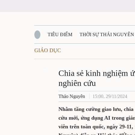
TIÊU ĐIỂM
THỜI SỰ THÁI NGUYÊ
GIÁO DỤC
QUỐC PHÒNG - AN NINH
BẠN ĐỌC
Đ
Chia sẻ kinh nghi
QUÊ HƯƠNG - ĐẤT NƯỚC
QUỐC TẾ
Zalo
dạy và nghiên cứu
VĂN BẢN, CHÍNH SÁCH MỚI
VĂN NGH
Thảo Nguyên
15:00, 29/11/202
Nhằm tăng cường giao lưu,
những kết quả nghiên cứu 
nghiên cứu giữa các nhà k