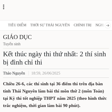
TIÊU ĐIỂM
THỜI SỰ THÁI NGUYÊN
CHÍNH TRỊ
NGHỊ 
GIÁO DỤC
Tuyển sinh
Kết thúc ngày thi thứ nhất: 2
thí sinh bị đình chỉ thi
Thảo Nguyên
18:59, 26/06/2025
Chiều 26-6, các thí sinh tại 36 điểm thi trên
địa bàn tỉnh Thái Nguyên làm bài thi môn
thứ 2 (môn Toán) tại Kỳ thi tốt nghiệp THPT
năm 2025 (theo hình thức trắc nghiệm, thời