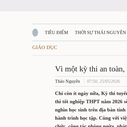
TIÊU ĐIỂM
THỜI SỰ THÁI NGUYÊN
GIÁO DỤC
QUỐC PHÒNG - AN NINH
BẠN ĐỌC
Đ
QUÊ HƯƠNG - ĐẤT NƯỚC
Zalo
QUỐC TẾ
Vì một kỳ thi an toàn,
Thảo Nguyên
07:50, 25/05/2026
VĂN BẢN, CHÍNH SÁCH MỚI
VĂN NGH
Chỉ còn ít ngày nữa, Kỳ thi tu
thi tốt nghiệp THPT năm 2026 sẽ
nghìn học sinh trên địa bàn tỉn
hành trình học tập. Cùng với việ
chức, công tác phòng ngừa, phát 