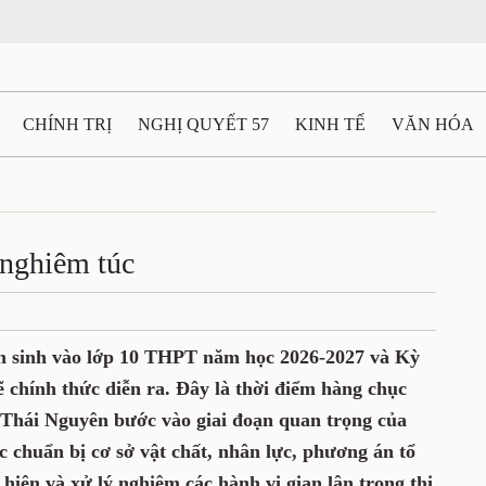
CHÍNH TRỊ
NGHỊ QUYẾT 57
KINH TẾ
VĂN HÓA
ẤT VÀ NGƯỜI THÁI NGUYÊN
GIAO THÔNG
Ô TÔ - X
TÀI NGUYÊN - MÔI TRƯỜNG
THỂ THAO
THÔNG TIN -
 nghiêm túc
Ệ THÁI NGUYÊN
VIDEO
CÁC ĐỀ ÁN TRỌNG TÂM
M
yển sinh vào lớp 10 THPT năm học 2026-2027 và Kỳ
 chính thức diễn ra. Đây là thời điểm hàng chục
h Thái Nguyên bước vào giai đoạn quan trọng của
c chuẩn bị cơ sở vật chất, nhân lực, phương án tổ
hiện và xử lý nghiêm các hành vi gian lận trong thi