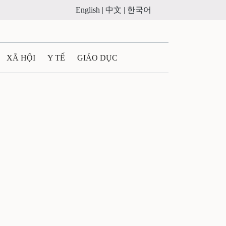
English |
中文 |
한국어
XÃ HỘI
Y TẾ
GIÁO DỤC
E MÁY
PHÁP LUẬT
 QUẢNG CÁO
ULTIMEDIA