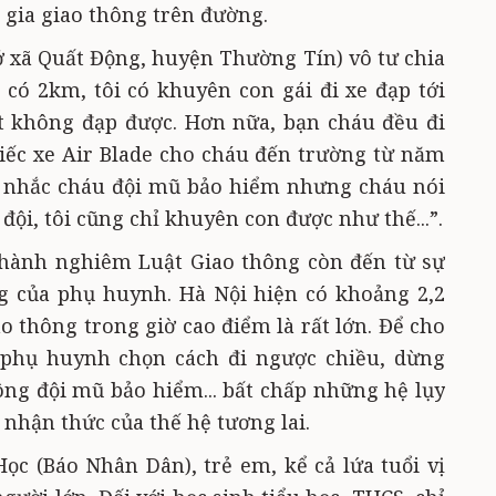
gia giao thông trên đường.
 ở xã Quất Động, huyện Thường Tín) vô tư chia
g có 2km, tôi có khuyên con gái đi xe đạp tới
 không đạp được. Hơn nữa, bạn cháu đều đi
iếc xe Air Blade cho cháu đến trường từ năm
ều nhắc cháu đội mũ bảo hiểm nhưng cháu nói
đội, tôi cũng chỉ khuyên con được như thế...”.
 hành nghiêm Luật Giao thông còn đến từ sự
g của phụ huynh. Hà Nội hiện có khoảng 2,2
ao thông trong giờ cao điểm là rất lớn. Để cho
 phụ huynh chọn cách đi ngược chiều, dừng
ông đội mũ bảo hiểm... bất chấp những hệ lụy
nhận thức của thế hệ tương lai.
c (Báo Nhân Dân), trẻ em, kể cả lứa tuổi vị