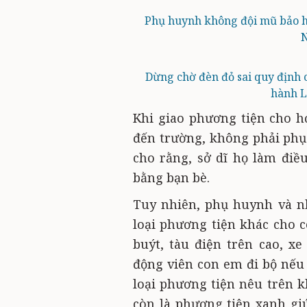
Phụ huynh không đội mũ bảo h
N
Dừng chờ đèn đỏ sai quy định
hành L
Khi giao phương tiện cho h
đến trường, không phải ph
cho rằng, sở dĩ họ làm điề
bằng bạn bè.
Tuy nhiên, phụ huynh và n
loại phương tiện khác cho 
buýt, tàu điện trên cao, x
động viên con em đi bộ nế
loại phương tiện nêu trên 
còn là phương tiện xanh gi