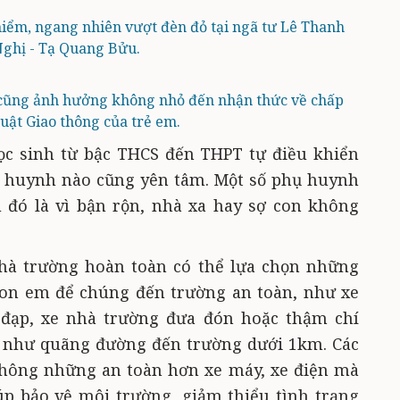
iểm, ngang nhiên vượt đèn đỏ tại ngã tư Lê Thanh
ghị - Tạ Quang Bửu.
 cũng ảnh hưởng không nhỏ đến nhận thức về chấp
uật Giao thông của trẻ em.
ọc sinh từ bậc THCS đến THPT tự điều khiển
ụ huynh nào cũng yên tâm. Một số phụ huynh
u đó là vì bận rộn, nhà xa hay sợ con không
hà trường hoàn toàn có thể lựa chọn những
con em để chúng đến trường an toàn, như xe
e đạp, xe nhà trường đưa đón hoặc thậm chí
u như quãng đường đến trường dưới 1km. Các
không những an toàn hơn xe máy, xe điện mà
úp bảo vệ môi trường, giảm thiểu tình trạng