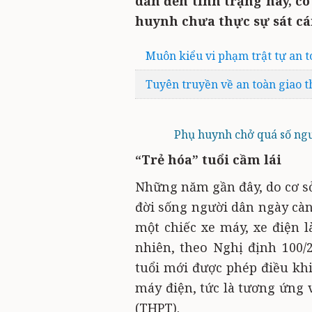
dẫn đến tình trạng này, c
huynh chưa thực sự sát cá
Muôn kiểu vi phạm trật tự an t
Tuyên truyền về an toàn giao 
Phụ huynh chở quá số ngư
“Trẻ hóa” tuổi cầm lái
Những năm gần đây, do cơ sở
đời sống người dân ngày cà
một chiếc xe máy, xe điện 
nhiên, theo Nghị định 100/
tuổi mới được phép điều khi
máy điện, tức là tương ứng 
(THPT).