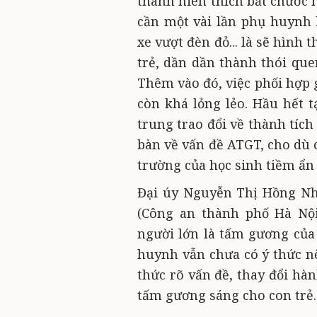
thành niên thích bắt chước n
cần một vài lần phụ huynh
xe vượt đèn đỏ... là sẽ hình
trẻ, dần dần thành thói que
Thêm vào đó, việc phối hợp 
còn khá lỏng lẻo. Hầu hết t
trung trao đổi về thành tích 
bàn về vấn đề ATGT, cho dù 
trường của học sinh tiềm ẩn
Đại úy Nguyễn Thị Hồng Nh
(Công an thành phố Hà Nội
người lớn là tấm gương của
huynh vẫn chưa có ý thức 
thức rõ vấn đề, thay đổi hà
tấm gương sáng cho con trẻ.