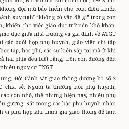
gười lớn, Đối với học sinh tiểu học, THCS, chỉ
 không đội mũ bảo hiểm cho con, điều khiển
 thành suy nghĩ “không có vấn đề gì” trong con
n, khiến cho việc giáo dục trở nên khó khăn.
giáo dục giữa nhà trường và gia đình về ATGT
ại các buổi họp phụ huynh, giáo viên chỉ tập
học tập, học phí, các sự kiện sắp tới mà ít khi
cả hai phía đều biết rằng, trên con đường đến
 nhiều nguy cơ TNGT.
ung, Đội Cảnh sát giao thông đường bộ số 3
) chia sẻ: Người ta thường nói phụ huynh,
 các con nhỏ, thế nhưng hiện nay, nhiều phụ
nêu gương. Rất mong các bậc phụ huynh nhận
nh vi phù hợp khi tham gia giao thông để làm