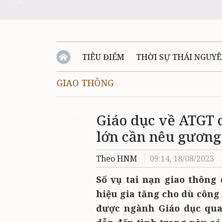
Zalo
TIÊU ĐIỂM
THỜI SỰ THÁI NGUY
GIAO THÔNG
QUỐC PHÒNG - AN NINH
BẠN ĐỌC
Đ
Giáo dục về ATGT 
QUÊ HƯƠNG - ĐẤT NƯỚC
QUỐC TẾ
Zalo
lớn cần nêu gương
VĂN BẢN, CHÍNH SÁCH MỚI
VĂN NGH
Theo HNM
09:14, 18/08/2023
Số vụ tai nạn giao thông 
hiệu gia tăng cho dù công
được ngành Giáo dục qua