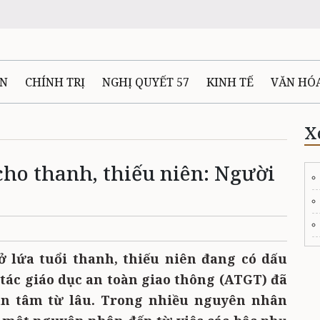
ÊN
CHÍNH TRỊ
NGHỊ QUYẾT 57
KINH TẾ
VĂN HÓ
ẤT VÀ NGƯỜI THÁI NGUYÊN
GIAO THÔNG
Ô TÔ - X
X
cho thanh, thiếu niên: Người
TÀI NGUYÊN - MÔI TRƯỜNG
THỂ THAO
THÔNG TIN -
Ệ THÁI NGUYÊN
VIDEO
CÁC ĐỀ ÁN TRỌNG TÂM
MU
ở lứa tuổi thanh, thiếu niên đang có dấu
 tác giáo dục an toàn giao thông (ATGT) đã
n tâm từ lâu. Trong nhiều nguyên nhân