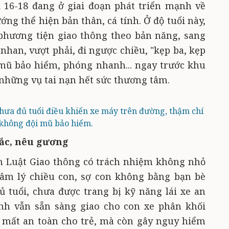
i 16-18 đang ở giai đoạn phát triển mạnh về
ớng thể hiện bản thân, cá tính. Ở độ tuổi này,
phương tiện giao thông theo bản năng, sang
nhan, vượt phải, đi ngược chiều, "kẹp ba, kẹp
 mũ bảo hiểm, phóng nhanh... ngay trước khu
 những vụ tai nạn hết sức thương tâm.
hưa đủ tuổi điều khiển xe máy trên đường, thậm chí
không đội mũ bảo hiểm.
ắc, nêu gương
m Luật Giao thông có trách nhiệm không nhỏ
tâm lý chiều con, sợ con không bằng bạn bè
 tuổi, chưa được trang bị kỹ năng lái xe an
h vẫn sẵn sàng giao cho con xe phân khối
y mất an toàn cho trẻ, mà còn gây nguy hiểm