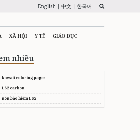
English |
中文 |
한국어
A
XÃ HỘI
Y TẾ
GIÁO DỤC
E MÁY
PHÁP LUẬT
em nhiều
 QUẢNG CÁO
kawaii coloring pages
LS2 carbon
LTIMEDIA
nón bảo hiểm LS2