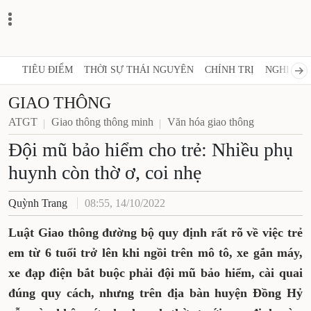
TIÊU ĐIỂM
THỜI SỰ THÁI NGUYÊN
CHÍNH TRỊ
NGHỊ QUY
GIAO THÔNG
ATGT
Giao thông thông minh
Văn hóa giao thông
Đội mũ bảo hiểm cho trẻ: Nhiều phụ
huynh còn thờ ơ, coi nhẹ
Quỳnh Trang
08:55, 14/10/2022
Luật Giao thông đường bộ quy định rất rõ về việc trẻ
em từ 6 tuổi trở lên khi ngồi trên mô tô, xe gắn máy,
xe đạp điện bắt buộc phải đội mũ bảo hiểm, cài quai
đúng quy cách, nhưng trên địa bàn huyện Đồng Hỷ