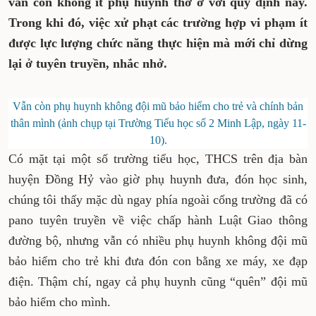
vẫn còn không ít phụ huynh thờ ơ với quy định này.
Trong khi đó, việc xử phạt các trường hợp vi phạm ít
được lực lượng chức năng thực hiện mà mới chỉ dừng
lại ở tuyên truyền, nhắc nhở.
Vẫn còn phụ huynh không đội mũ bảo hiểm cho trẻ và chính bản
thân mình (ảnh chụp tại Trường Tiểu học số 2 Minh Lập, ngày 11-
10).
Có mặt tại một số trường tiểu học, THCS trên địa bàn
huyện Đồng Hỷ vào giờ phụ huynh đưa, đón học sinh,
chúng tôi thấy mặc dù ngay phía ngoài cổng trường đã có
pano tuyên truyền về việc chấp hành Luật Giao thông
đường bộ, nhưng vẫn có nhiều phụ huynh không đội mũ
bảo hiểm cho trẻ khi đưa đón con bằng xe máy, xe đạp
điện. Thậm chí, ngay cả phụ huynh cũng “quên” đội mũ
bảo hiểm cho mình.