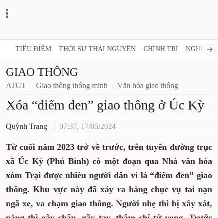
TIÊU ĐIỂM
THỜI SỰ THÁI NGUYÊN
CHÍNH TRỊ
NGHỊ QUY
GIAO THÔNG
ATGT
Giao thông thông minh
Văn hóa giao thông
Xóa “điểm đen” giao thông ở Úc Kỳ
Quỳnh Trang
07:37, 17/05/2024
Từ cuối năm 2023 trở về trước, trên tuyến đường trục
xã Úc Kỳ (Phú Bình) có một đoạn qua Nhà văn hóa
xóm Trại được nhiều người dân ví là “điểm đen” giao
thông. Khu vực này đã xảy ra hàng chục vụ tai nạn
ngã xe, va chạm giao thông. Người nhẹ thì bị xây xát,
nặng thì gãy chân, gãy tay, thậm chí tử vong. Trước