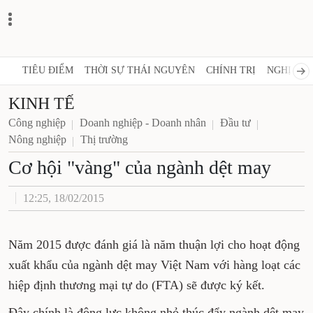
TIÊU ĐIỂM
THỜI SỰ THÁI NGUYÊN
CHÍNH TRỊ
NGHỊ QUY
KINH TẾ
Công nghiệp
Doanh nghiệp - Doanh nhân
Đầu tư
Nông nghiệp
Thị trường
Cơ hội "vàng" của ngành dệt may
12:25, 18/02/2015
Năm 2015 được đánh giá là năm thuận lợi cho hoạt động
xuất khẩu của ngành dệt may Việt Nam với hàng loạt các
hiệp định thương mại tự do (FTA) sẽ được ký kết.
Đây chính là động lực không nhỏ thúc đẩy ngành dệt may