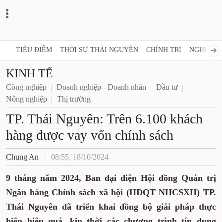
TIÊU ĐIỂM
THỜI SỰ THÁI NGUYÊN
CHÍNH TRỊ
NGHỊ QUY
KINH TẾ
Công nghiệp
Doanh nghiệp - Doanh nhân
Đầu tư
Nông nghiệp
Thị trường
TP. Thái Nguyên: Trên 6.100 khách
hàng được vay vốn chính sách
Chung An
08:55, 18/10/2024
9 tháng năm 2024, Ban đại diện Hội đồng Quản trị
Ngân hàng Chính sách xã hội (HĐQT NHCSXH) TP.
Thái Nguyên đã triển khai đồng bộ giải pháp thực
hiện hiệu quả, kịp thời các chương trình tín dụng