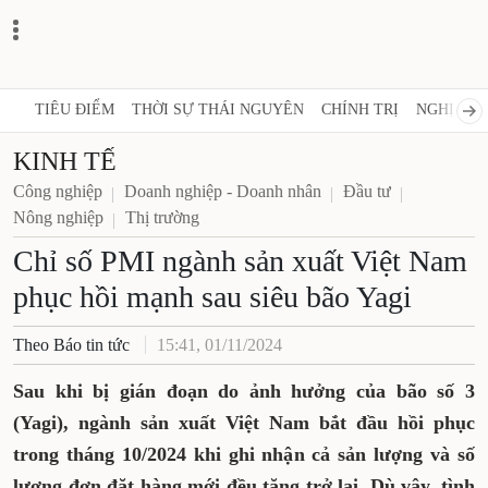
TIÊU ĐIỂM
THỜI SỰ THÁI NGUYÊN
CHÍNH TRỊ
NGHỊ QUY
KINH TẾ
Công nghiệp
Doanh nghiệp - Doanh nhân
Đầu tư
Nông nghiệp
Thị trường
Chỉ số PMI ngành sản xuất Việt Nam
phục hồi mạnh sau siêu bão Yagi
Theo Báo tin tức
15:41, 01/11/2024
Sau khi bị gián đoạn do ảnh hưởng của bão số 3
(Yagi), ngành sản xuất Việt Nam bắt đầu hồi phục
trong tháng 10/2024 khi ghi nhận cả sản lượng và số
lượng đơn đặt hàng mới đều tăng trở lại. Dù vậy, tình