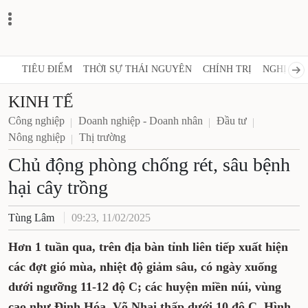
TIÊU ĐIỂM
THỜI SỰ THÁI NGUYÊN
CHÍNH TRỊ
NGHỊ QUY
KINH TẾ
Công nghiệp
Doanh nghiệp - Doanh nhân
Đầu tư
Nông nghiệp
Thị trường
Chủ động phòng chống rét, sâu bệnh
hại cây trồng
Tùng Lâm
09:23, 11/02/2025
Hơn 1 tuần qua, trên địa bàn tỉnh liên tiếp xuất hiện
các đợt gió mùa, nhiệt độ giảm sâu, có ngày xuống
dưới ngưỡng 11-12 độ C; các huyện miền núi, vùng
cao như Định Hóa, Võ Nhai thấp dưới 10 độ C. Hình