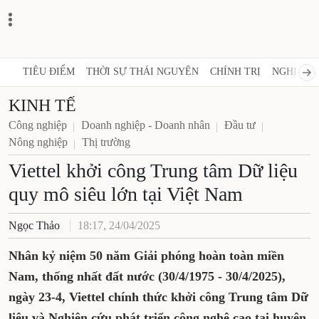
TIÊU ĐIỂM
THỜI SỰ THÁI NGUYÊN
CHÍNH TRỊ
NGHỊ QUY
KINH TẾ
Công nghiệp
Doanh nghiệp - Doanh nhân
Đầu tư
Nông nghiệp
Thị trường
Viettel khởi công Trung tâm Dữ liệu
quy mô siêu lớn tại Việt Nam
Ngọc Thảo
18:17, 24/04/2025
Nhân kỷ niệm 50 năm Giải phóng hoàn toàn miền
Nam, thống nhất đất nước (30/4/1975 - 30/4/2025),
ngày 23-4, Viettel chính thức khởi công Trung tâm Dữ
liệu và Nghiên cứu phát triển công nghệ cao tại huyện