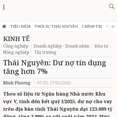
Zalo
TIÊU ĐIỂM
THỜI SỰ THÁI NGUYÊN
CHÍNH TRỊ
NGHỊ
KINH TẾ
Công nghiệp
Doanh nghiệp - Doanh nhân
Đầu tư
Nông nghiệp
Thị trường
Thái Nguyên: Dư nợ tín dụng
tăng hơn 7%
Minh Phương
07:23, 17/05/2025
Theo số liệu từ Ngân hàng Nhà nước Khu
vực V, tính đến hết quý I/2025, dư nợ cho vay
trên địa bàn tỉnh Thái Nguyên đạt 123.089 tỷ
đồng, tăng 3,99% so với cuối năm 2024. Mức