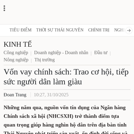
TIÊU ĐIỂM
THỜI SỰ THÁI NGUYÊN
CHÍNH TRỊ
NGHỊ QUY
KINH TẾ
Công nghiệp
Doanh nghiệp - Doanh nhân
Đầu tư
Nông nghiệp
Thị trường
Vốn vay chính sách: Trao cơ hội, tiếp
sức người dân làm giàu
Đoan Trang
10:27, 31/10/2025
Những năm qua, nguồn vốn tín dụng của Ngân hàng
Chính sách xã hội (NHCSXH)
trở thành điểm tựa
quan trọng giúp hàng nghìn hộ dân trên địa bàn tỉnh
Thái Nguyên phát triển sản xuất, ổn định đời sống và