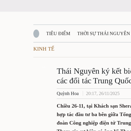
TIÊU ĐIỂM
THỜI SỰ THÁI NGUYÊ
KINH TẾ
QUỐC PHÒNG - AN NINH
BẠN ĐỌC
Đ
Thái Nguyên ký kế
QUÊ HƯƠNG - ĐẤT NƯỚC
QUỐC TẾ
Zalo
đầu tư với các đối
VĂN BẢN, CHÍNH SÁCH MỚI
VĂN NGH
Quỳnh Hoa
20:17, 26/11/2025
Chiều 26-11, tại Khách sạn
bản ghi nhớ hợp tác đầu t
thị Kinh Bắc - CTCP, Tập 