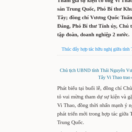
và các doanh nghiệp Trung
Ủy viên Ban Chấp hành Tr
Bí thư Khu ủy, Chủ tịch Kh
chí Vương Quốc Tuấn, Ủy 
ương Đảng, Phó Bí thư Tỉn
cùng đại diện nhiều tập đ
Thúc đẩy hợp tác hữu nghị giữ
Chủ tịch UBND tỉnh Thái Nguyê
Choang Quảng Tây Vi Thao t
Phát biểu tại buổi lễ, đồng
Quốc Tuấn bày tỏ vui mừng t
dân tộc Choang Quảng Tây V
trọng của lễ ký kết trong vi
giữa Thái Nguyên với các do