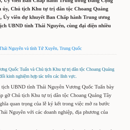
 Quốc. Tham gia sự kiện có ông Vi Thao,
ung ương Đảng Cộng sản Trung Quốc, Phó
u tự trị dân tộc Choang Quảng Tây; đồng
viên dự khuyết Ban Chấp hành Trung
h ủy, Chủ tịch UBND tỉnh Thái Nguyên,
oàn, doanh nghiệp 2 nước.
a tỉnh Thái Nguyên và tỉnh Tứ Xuyên, Trung Quốc
n Vương Quốc Tuấn và Chủ tịch Khu tự trị dân tộc
rao đổi kinh nghiệm hợp tác trên các lĩnh vực.
 chí Chủ tịch UBND tỉnh Thái Nguyên Vương
ham dự sự kiện và gặp gỡ Chủ tịch Khu tự trị
i Thao, đồng thời nhấn mạnh ý nghĩa quan
ệc mở ra bước phát triển mới trong hợp tác
anh nghiệp, địa phương của Trung Quốc.