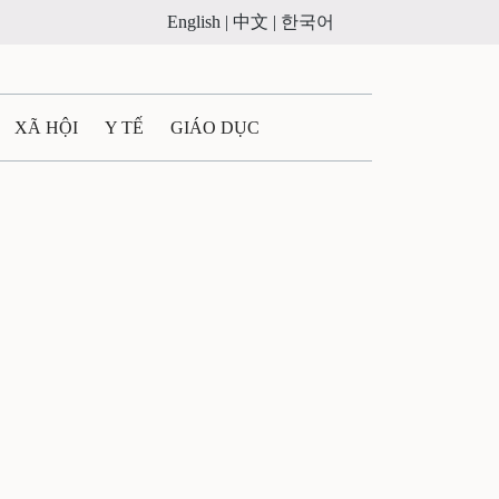
English |
中文 |
한국어
XÃ HỘI
Y TẾ
GIÁO DỤC
E MÁY
PHÁP LUẬT
 QUẢNG CÁO
LTIMEDIA