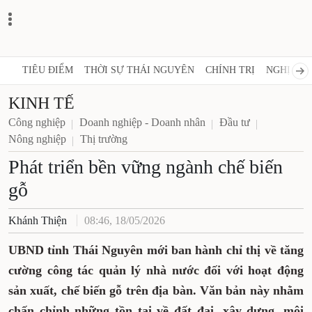
TIÊU ĐIỂM
THỜI SỰ THÁI NGUYÊN
CHÍNH TRỊ
NGHỊ QUY
KINH TẾ
Công nghiệp
Doanh nghiệp - Doanh nhân
Đầu tư
Nông nghiệp
Thị trường
Phát triển bền vững ngành chế biến
gỗ
Khánh Thiện
08:46, 18/05/2026
UBND tỉnh Thái Nguyên mới ban hành chỉ thị về tăng
cường công tác quản lý nhà nước đối với hoạt động
sản xuất, chế biến gỗ trên địa bàn. Văn bản này nhằm
chấn chỉnh những tồn tại về đất đai, xây dựng, môi