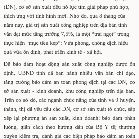
(DN), cơ sở sản xuất đều nỗ lực tìm giải pháp phù hợp,
thích ứng với tình hình mới. Nhờ đó, qua 8 tháng của
năm nay, giá trị sản xuất công nghiệp trên địa bàn tỉnh
vẫn đạt mức tăng trưởng 7,5%, là một “trái ngọt” trong
thực hiện “mục tiêu kép”: Vừa phòng, chống dịch hiệu
quả vừa ổn định, phát triển kinh tế - xã hội.
Để bảo đảm hoạt động sản xuất công nghiệp được ổn
định, UBND tỉnh đã ban hành nhiều văn bản chỉ đạo,
tăng cường bảo đảm an toàn phòng dịch tại các DN, cơ
sở sản xuất - kinh doanh, khu công nghiệp trên địa bàn.
Trên cơ sở đó, các ngành chức năng của tỉnh và 9 huyện,
thành, thị đã yêu cầu các DN, cơ sở sản xuất tổ chức, sắp
xếp lại phương án sản xuất, kinh doanh; bảo đảm phân
luồng, giãn cách theo hướng dẫn của Bộ Y tế; thường
xuyên kiểm tra, đánh giá các biện pháp bảo đảm an toàn