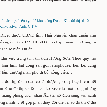
an Thường vụ Tỉnh ủy, Phó Trưởng đoàn
ểu Quốc hội tỉnh; Lê Quang Tiến, Phó Chủ
lãnh đạo các sở, ngành của tỉnh và huyện
ư và đối tác thực hiện nghi lễ khởi công Dự án Khu đô
12 - Danko River. Ảnh: C.T.V
anko River được UBND tỉnh Thái Nguyên chấp
ngày 25/12/2021. Đến ngày 1/7/2022, UBND
ty CP Tập đoàn Suntimes là nhà đầu tư thực
ằm tại khu vực trung tâm thị trấn Hương Sơn.
à khu đô thị với các loại hình bất động sản
ùng đầy đủ tiện ích văn minh như trung tâm
 viên…