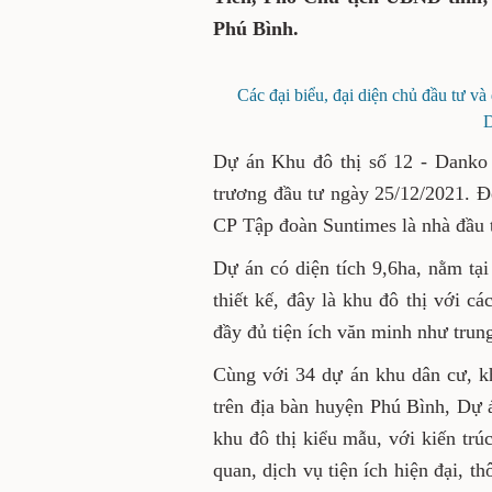
Đoàn Thị Hảo, Ủy viên B
chuyên trách Đoàn đại bi
tịch UBND tỉnh; đại diện 
Phú Bình.
Các đại biểu, đại diện chủ đầu t
thị số 
Dự án Khu đô thị số 12 - D
thuận chủ trương đầu tư 
tỉnh chấp thuận cho Công 
hiện Dự án.
Dự án có diện tích 9,6ha, n
Theo quy mô thiết kế, đây l
gồm shophouse, liền kề, c
thương mại, phố đi bộ, công