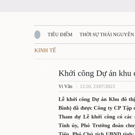
TIÊU ĐIỂM
THỜI SỰ THÁI NGUYÊ
KINH TẾ
QUỐC PHÒNG - AN NINH
BẠN ĐỌC
Đ
Khởi công Dự án k
QUÊ HƯƠNG - ĐẤT NƯỚC
QUỐC TẾ
Zalo
Bình
VĂN BẢN, CHÍNH SÁCH MỚI
VĂN NGH
Vi Vân
12:10, 23/07/2023
Lễ khởi công Dự án Khu đô 
Sơn (Phú Bình) đã được 
Group) tổ chức ngày 23/7