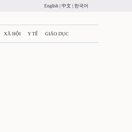
English |
中文 |
한국어
XÃ HỘI
Y TẾ
GIÁO DỤC
E MÁY
PHÁP LUẬT
 QUẢNG CÁO
LTIMEDIA