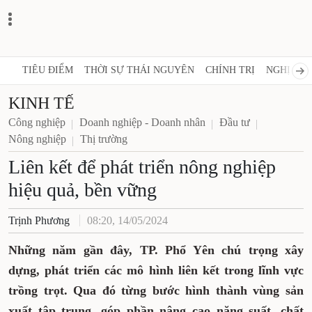
TIÊU ĐIỂM
THỜI SỰ THÁI NGUYÊN
CHÍNH TRỊ
NGHỊ QUY
KINH TẾ
Công nghiệp
Doanh nghiệp - Doanh nhân
Đầu tư
Nông nghiệp
Thị trường
Liên kết để phát triển nông nghiệp
hiệu quả, bền vững
Trịnh Phương
08:20, 14/05/2024
Những năm gần đây, TP. Phổ Yên chú trọng xây
dựng, phát triển các mô hình liên kết trong lĩnh vực
trồng trọt. Qua đó từng bước hình thành vùng sản
xuất tập trung, góp phần nâng cao năng suất, chất