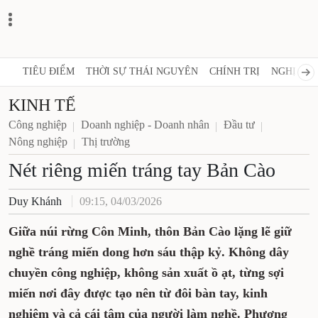
TIÊU ĐIỂM
THỜI SỰ THÁI NGUYÊN
CHÍNH TRỊ
NGHỊ QUY
KINH TẾ
Công nghiệp
Doanh nghiệp - Doanh nhân
Đầu tư
Nông nghiệp
Thị trường
Nét riêng miến tráng tay Bản Cào
Duy Khánh
09:15, 04/03/2026
Giữa núi rừng Côn Minh, thôn Bản Cào lặng lẽ giữ
nghề tráng miến dong hơn sáu thập kỷ. Không dây
chuyền công nghiệp, không sản xuất ồ ạt, từng sợi
miến nơi đây được tạo nên từ đôi bàn tay, kinh
nghiệm và cả cái tâm của người làm nghề. Phương