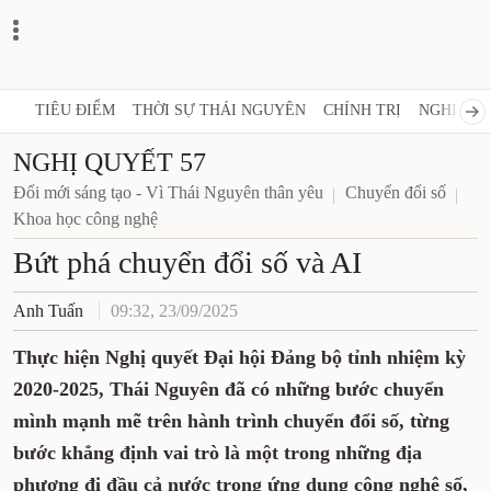
TIÊU ĐIỂM
THỜI SỰ THÁI NGUYÊN
CHÍNH TRỊ
NGHỊ QUY
NGHỊ QUYẾT 57
Đổi mới sáng tạo - Vì Thái Nguyên thân yêu
Chuyển đổi số
Khoa học công nghệ
Bứt phá chuyển đổi số và AI
Anh Tuấn
09:32, 23/09/2025
Thực hiện Nghị quyết Đại hội Đảng bộ tỉnh nhiệm kỳ
2020-2025, Thái Nguyên đã có những bước chuyển
mình mạnh mẽ trên hành trình chuyển đổi số, từng
bước khẳng định vai trò là một trong những địa
phương đi đầu cả nước trong ứng dụng công nghệ số,