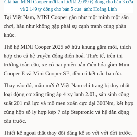
Giá bán MINI Cooper mới lần lượt là 2,099 tỷ đồng cho bản 3 cửa
và 2,149 tỷ đồng cho bản 5 cửa. ảnh: Hoàng Linh
Tại Việt Nam, MINI Cooper gần như một mình một sân
chơi, hầu như không gặp phải sự cạnh tranh cùng phân
khúc.
Thế hệ MINI Cooper 2025 sở hữu khung gầm mới, thích
hợp cho cả hệ truyền động điện hoá. Thực tế, trên thị
trường toàn cầu, ​xe có hai phiên bản điện hóa gồm Mini
Cooper E và Mini Cooper SE, đều có kết cấu ba cửa.
Thay vào đó, mẫu mới ở Việt Nam chỉ trang bị duy nhất
loại động cơ xăng tăng áp 4 xy lanh 2.0L, sản sinh công
suất 201 mã lực và mô men xoắn cực đại 300Nm, kết hợp
cùng hộp số ly hợp kép 7 cấp Steptronic và hệ dẫn động
cầu trước.
Thiết kế ngoại thất thay đổi đáng kể so với với đời trước.