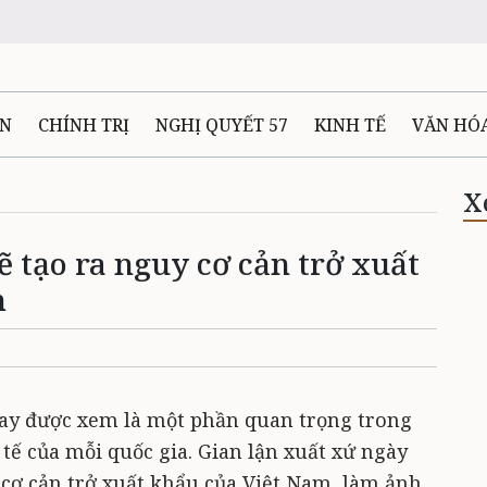
ÊN
CHÍNH TRỊ
NGHỊ QUYẾT 57
KINH TẾ
VĂN HÓ
ẤT VÀ NGƯỜI THÁI NGUYÊN
GIAO THÔNG
Ô TÔ - X
X
ẽ tạo ra nguy cơ cản trở xuất
TÀI NGUYÊN - MÔI TRƯỜNG
THỂ THAO
THÔNG TIN -
m
Ệ THÁI NGUYÊN
VIDEO
CÁC ĐỀ ÁN TRỌNG TÂM
MU
ay được xem là một phần quan trọng trong
tế của mỗi quốc gia. Gian lận xuất xứ ngày
 cơ cản trở xuất khẩu của Việt Nam, làm ảnh