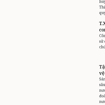
huy
Thi
quy
T.
co
Côn
sử 
ch
Tậ
vệ
Sán
sâu
nướ
đoà
nướ