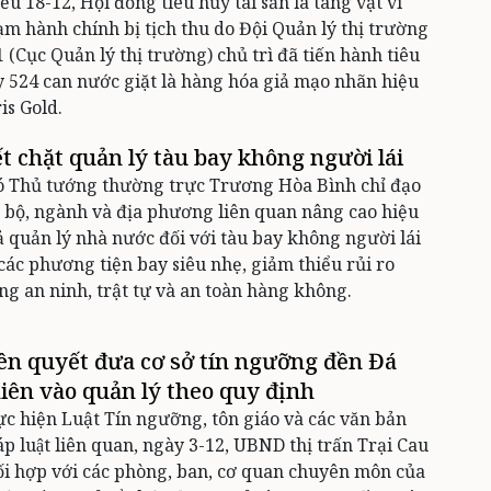
ều 18-12, Hội đồng tiêu hủy tài sản là tang vật vi
m hành chính bị tịch thu do Đội Quản lý thị trường
1 (Cục Quản lý thị trường) chủ trì đã tiến hành tiêu
 524 can nước giặt là hàng hóa giả mạo nhãn hiệu
is Gold.
ết chặt quản lý tàu bay không người lái
ó Thủ tướng thường trực Trương Hòa Bình chỉ đạo
 bộ, ngành và địa phương liên quan nâng cao hiệu
 quản lý nhà nước đối với tàu bay không người lái
các phương tiện bay siêu nhẹ, giảm thiểu rủi ro
ng an ninh, trật tự và an toàn hàng không.
ên quyết đưa cơ sở tín ngưỡng đền Đá
iên vào quản lý theo quy định
c hiện Luật Tín ngưỡng, tôn giáo và các văn bản
́p luật liên quan, ngày 3-12, UBND thị trấn Trại Cau
i hợp với các phòng, ban, cơ quan chuyên môn của