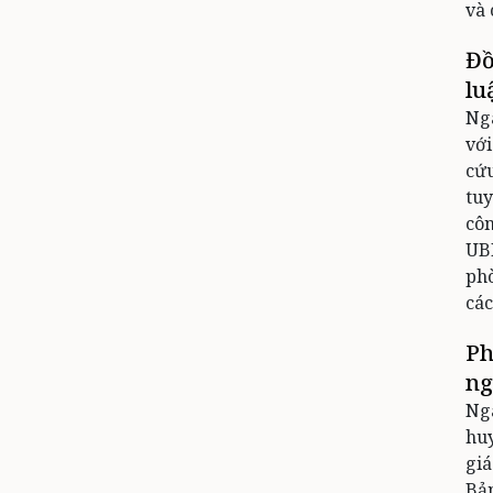
và 
Đồ
lu
Ngà
với
cứu
tuy
côn
UBN
ph
các
Ph
ng
Ngà
huy
giá
Bản