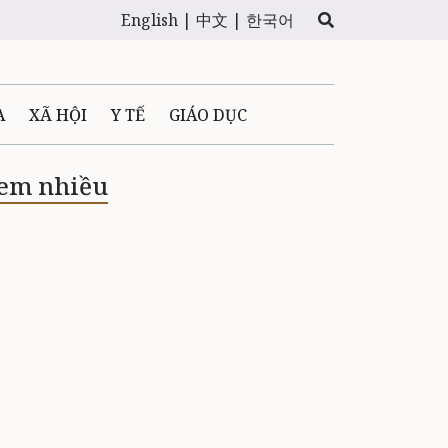
English |
中文 |
한국어
A
XÃ HỘI
Y TẾ
GIÁO DỤC
E MÁY
PHÁP LUẬT
em nhiều
 QUẢNG CÁO
LTIMEDIA