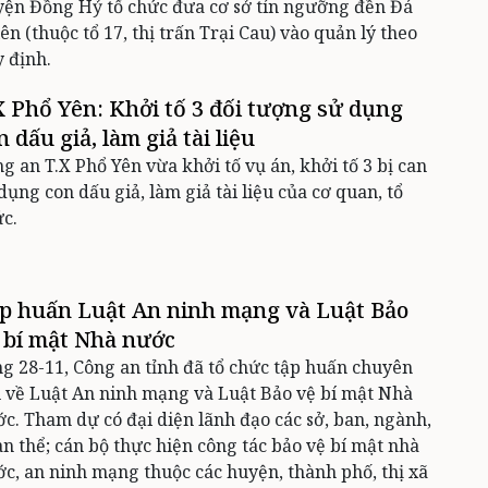
ện Đồng Hỷ tổ chức đưa cơ sở tín ngưỡng đền Đá
ên (thuộc tổ 17, thị trấn Trại Cau) vào quản lý theo
 định.
X Phổ Yên: Khởi tố 3 đối tượng sử dụng
n dấu giả, làm giả tài liệu
g an T.X Phổ Yên vừa khởi tố vụ án, khởi tố 3 bị can
dụng con dấu giả, làm giả tài liệu của cơ quan, tổ
ức.
p huấn Luật An ninh mạng và Luật Bảo
 bí mật Nhà nước
g 28-11, Công an tỉnh đã tổ chức tập huấn chuyên
 về Luật An ninh mạng và Luật Bảo vệ bí mật Nhà
c. Tham dự có đại diện lãnh đạo các sở, ban, ngành,
n thể; cán bộ thực hiện công tác bảo vệ bí mật nhà
c, an ninh mạng thuộc các huyện, thành phố, thị xã