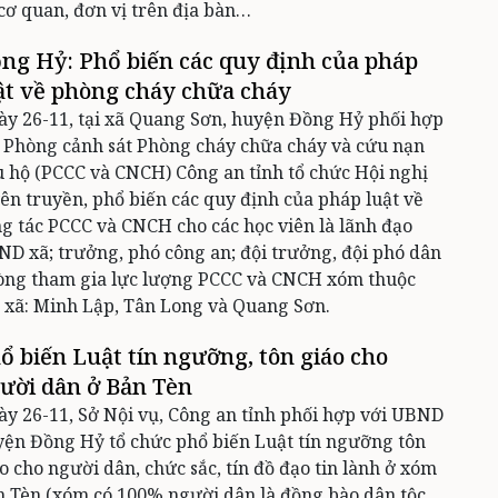
cơ quan, đơn vị trên địa bàn…
ng Hỷ: Phổ biến các quy định của pháp
ật về phòng cháy chữa cháy
y 26-11, tại xã Quang Sơn, huyện Đồng Hỷ phối hợp
 Phòng cảnh sát Phòng cháy chữa cháy và cứu nạn
 hộ (PCCC và CNCH) Công an tỉnh tổ chức Hội nghị
ên truyền, phổ biến các quy định của pháp luật về
g tác PCCC và CNCH cho các học viên là lãnh đạo
D xã; trưởng, phó công an; đội trưởng, đội phó dân
òng tham gia lực lượng PCCC và CNCH xóm thuộc
 xã: Minh Lập, Tân Long và Quang Sơn.
ổ biến Luật tín ngưỡng, tôn giáo cho
ười dân ở Bản Tèn
y 26-11, Sở Nội vụ, Công an tỉnh phối hợp với UBND
ện Đồng Hỷ tổ chức phổ biến Luật tín ngưỡng tôn
o cho người dân, chức sắc, tín đồ đạo tin lành ở xóm
 Tèn (xóm có 100% người dân là đồng bào dân tộc