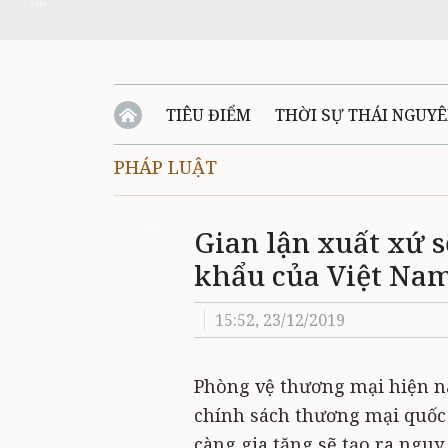
Zalo
TIÊU ĐIỂM
THỜI SỰ THÁI NGUY
PHÁP LUẬT
QUỐC PHÒNG - AN NINH
BẠN ĐỌC
Đ
Gian lận xuất xứ s
QUÊ HƯƠNG - ĐẤT NƯỚC
QUỐC TẾ
Zalo
khẩu của Việt Na
VĂN BẢN, CHÍNH SÁCH MỚI
VĂN NGH
15:52, 23/12/2019
Phòng vệ thương mại hiện n
chính sách thương mại quốc 
càng gia tăng sẽ tạo ra nguy