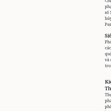
Chi
phạ
số 
hủy
Par
Si
Ph
các
quả
và 
tro
Ki
Th
Thự
pha
phố