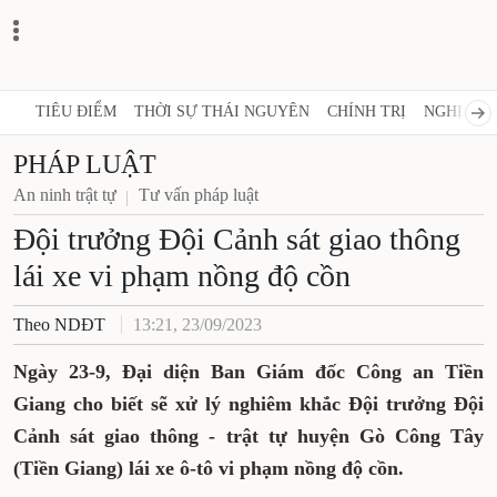
TIÊU ĐIỂM
THỜI SỰ THÁI NGUYÊN
CHÍNH TRỊ
NGHỊ QUY
PHÁP LUẬT
An ninh trật tự
Tư vấn pháp luật
Đội trưởng Đội Cảnh sát giao thông
lái xe vi phạm nồng độ cồn
Theo NDĐT
13:21, 23/09/2023
Ngày 23-9, Đại diện Ban Giám đốc Công an Tiền
Giang cho biết sẽ xử lý nghiêm khắc Đội trưởng Đội
Cảnh sát giao thông - trật tự huyện Gò Công Tây
(Tiền Giang) lái xe ô-tô vi phạm nồng độ cồn.