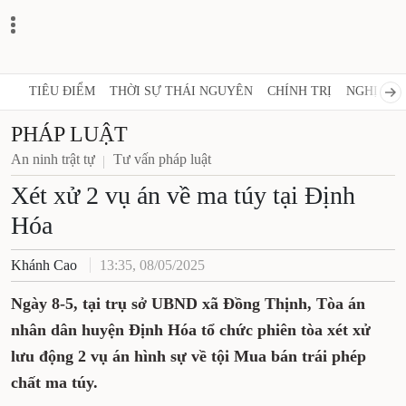
TIÊU ĐIỂM
THỜI SỰ THÁI NGUYÊN
CHÍNH TRỊ
NGHỊ 
PHÁP LUẬT
An ninh trật tự
Tư vấn pháp luật
Xét xử 2 vụ án về ma túy tại
Định Hóa
Khánh Cao
13:35, 08/05/2025
Ngày 8-5, tại trụ sở UBND xã Đồng Thịnh, Tòa
án nhân dân huyện Định Hóa tổ chức phiên
tòa xét xử lưu động 2 vụ án hình sự về tội
Mua bán trái phép chất ma túy.