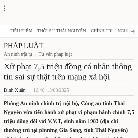
TIÊU ĐIỂM
THỜI SỰ THÁI NGUYÊN
CHÍNH TRỊ
NGHỊ QUY
PHÁP LUẬT
An ninh trật tự
Tư vấn pháp luật
Xử phạt 7,5 triệu đồng cá nhân thông
tin sai sự thật trên mạng xã hội
Đình Xuân
16:46, 13/08/2025
Phòng An ninh chính trị nội bộ, Công an tỉnh Thái
Nguyên vừa tiến hành xử phạt vi phạm hành chính 7,5
triệu đồng đối với V.V.T, sinh năm 1983 (địa chỉ
thường trú tại phường Gia Sàng, tỉnh Thái Nguyên)