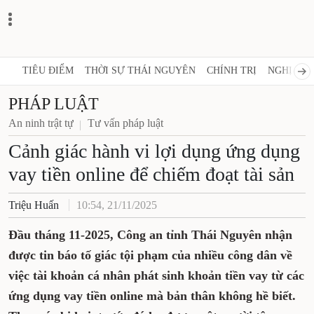
TIÊU ĐIỂM
THỜI SỰ THÁI NGUYÊN
CHÍNH TRỊ
NGHỊ QUY
PHÁP LUẬT
An ninh trật tự
Tư vấn pháp luật
Cảnh giác hành vi lợi dụng ứng dụng
vay tiền online để chiếm đoạt tài sản
Triệu Huấn
10:54, 21/11/2025
Đầu tháng 11-2025, Công an tỉnh Thái Nguyên nhận
được tin báo tố giác tội phạm của nhiều công dân về
việc tài khoản cá nhân phát sinh khoản tiền vay từ các
ứng dụng vay tiền online mà bản thân không hề biết.