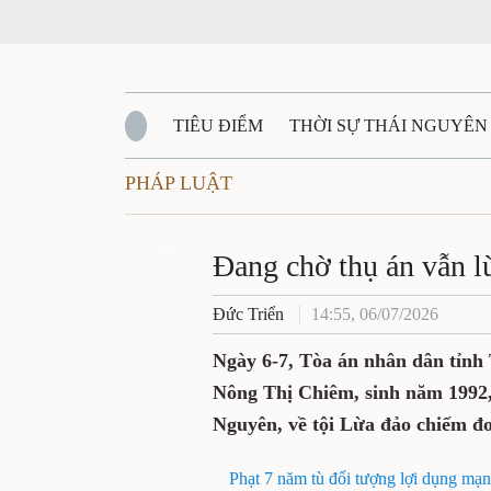
TIÊU ĐIỂM
THỜI SỰ THÁI NGUYÊN
PHÁP LUẬT
QUỐC PHÒNG - AN NINH
BẠN ĐỌC
Đ
QUÊ HƯƠNG - ĐẤT NƯỚC
Zalo
QUỐC TẾ
Đang chờ thụ án vẫn l
Đức Triển
14:55, 06/07/2026
VĂN BẢN, CHÍNH SÁCH MỚI
VĂN NGH
Ngày 6-7, Tòa án nhân dân tỉnh 
Nông Thị Chiêm, sinh năm 1992,
Nguyên, về tội Lừa đảo chiếm đoạ
Phạt 7 năm tù đối tượng lợi dụng mạn