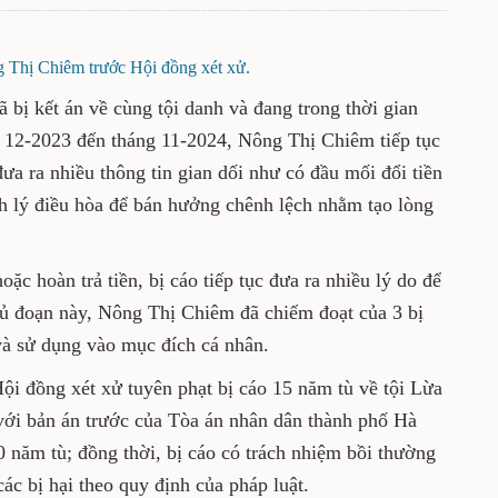
 Thị Chiêm trước Hội đồng xét xử.
 bị kết án về cùng tội danh và đang trong thời gian
g 12-2023 đến tháng 11-2024, Nông Thị Chiêm tiếp tục
đưa ra nhiều thông tin gian dối như có đầu mối đổi tiền
anh lý điều hòa để bán hưởng chênh lệch nhằm tạo lòng
ặc hoàn trả tiền, bị cáo tiếp tục đưa ra nhiều lý do để
hủ đoạn này, Nông Thị Chiêm đã chiếm đoạt của 3 bị
 và sử dụng vào mục đích cá nhân.
Hội đồng xét xử tuyên phạt bị cáo 15 năm tù về tội Lừa
với bản án trước của Tòa án nhân dân thành phố Hà
0 năm tù; đồng thời, bị cáo có trách nhiệm bồi thường
các bị hại theo quy định của pháp luật.