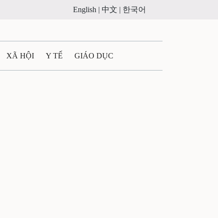
English |
中文 |
한국어
XÃ HỘI
Y TẾ
GIÁO DỤC
E MÁY
PHÁP LUẬT
 QUẢNG CÁO
ULTIMEDIA