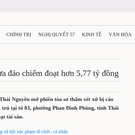
CHÍNH TRỊ
NGHỊ QUYẾT 57
KINH TẾ
VĂN HÓA
ẤT VÀ NGƯỜI THÁI NGUYÊN
GIAO THÔNG
Ô TÔ - X
TÀI NGUYÊN - MÔI TRƯỜNG
THỂ THAO
THÔNG TIN -
ừa đảo chiếm đoạt hơn 5,77 tỷ đồng
Ệ THÁI NGUYÊN
VIDEO
CÁC ĐỀ ÁN TRỌNG TÂM
M
Thái Nguyên mở phiên tòa sơ thẩm xét xử bị cáo
 trú tại tổ 83, phường Phan Đình Phùng, tỉnh Thái
t tài sản.
g xã hội xúc phạm tổ chức, cá nhân