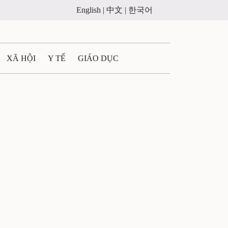
English |
中文 |
한국어
XÃ HỘI
Y TẾ
GIÁO DỤC
E MÁY
PHÁP LUẬT
 QUẢNG CÁO
ULTIMEDIA