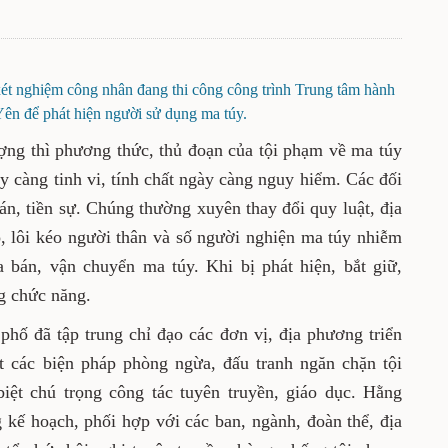
t nghiệm công nhân đang thi công công trình Trung tâm hành
Yên để phát hiện người sử dụng ma túy.
ượng thì phương thức, thủ đoạn của tội phạm về ma túy
y càng tinh vi, tính chất ngày càng nguy hiểm. Các đối
án, tiền sự. Chúng thường xuyên thay đổi quy luật, địa
ỗ, lôi kéo người thân và số người nghiện ma túy nhiễm
bán, vận chuyển ma túy. Khi bị phát hiện, bắt giữ,
g chức năng.
hố đã tập trung chỉ đạo các đơn vị, địa phương triển
ệt các biện pháp phòng ngừa, đấu tranh ngăn chặn tội
iệt chú trọng công tác tuyên truyền, giáo dục. Hằng
kế hoạch, phối hợp với các ban, ngành, đoàn thể, địa