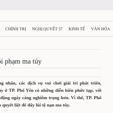
CHÍNH TRỊ
NGHỊ QUYẾT 57
KINH TẾ
VĂN HÓA
ẤT VÀ NGƯỜI THÁI NGUYÊN
GIAO THÔNG
Ô TÔ - X
TÀI NGUYÊN - MÔI TRƯỜNG
THỂ THAO
THÔNG TIN -
ội phạm ma túy
Ệ THÁI NGUYÊN
VIDEO
CÁC ĐỀ ÁN TRỌNG TÂM
M
 nhân, các dịch vụ vui chơi giải trí phát triển,
úy ở TP. Phổ Yên có những diễn biến phức tạp, với
 động ngày càng nghiêm trọng hơn. Vì thế, TP. Phổ
 quyết liệt để đẩy lùi tệ nạn ma túy.