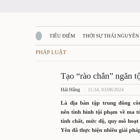
TIÊU ĐIỂM
THỜI SỰ THÁI NGUYÊN
PHÁP LUẬT
QUỐC PHÒNG - AN NINH
BẠN ĐỌC
Đ
QUÊ HƯƠNG - ĐẤT NƯỚC
Zalo
QUỐC TẾ
Tạo “rào chắn” ngăn t
Hải Hằng
11:34, 03/08/2024
VĂN BẢN, CHÍNH SÁCH MỚI
VĂN NGH
Là địa bàn tập trung đông công
nên tình hình tội phạm về ma t
tính chất, mức độ, quy mô hoạt
Yên đã thực hiện nhiều giải pháp