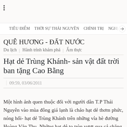
TIÊU ĐIỂM
THỜI SỰ THÁI NGUYÊN
CHÍNH TRỊ
NGHỊ QUY
QUÊ HƯƠNG - ĐẤT NƯỚC
Du lịch
Hành trình khám phá
Ẩm thực
Hạt dẻ Trùng Khánh- sản vật đất trời
ban tặng Cao Bằng
09:59, 03/06/2011
Một hình ảnh quen thuộc đối với người dân T.P Thái
Nguyên vào mùa đông giá lạnh là chảo hạt dẻ thơm phức,
nóng hổi- hạt dẻ Trùng Khánh trên những vỉa hè đường
Hoàng Văn Thụ. Những hạt dẻ to tròn vượt qua cả chặng