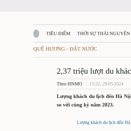
TIÊU ĐIỂM
THỜI SỰ THÁI NGUYÊN
QUÊ HƯƠNG - ĐẤT NƯỚC
QUỐC PHÒNG - AN NINH
BẠN ĐỌC
Đ
QUÊ HƯƠNG - ĐẤT NƯỚC
Zalo
QUỐC TẾ
2,37 triệu lượt du khá
Theo HNMO
15:22, 29/05/2024
VĂN BẢN, CHÍNH SÁCH MỚI
VĂN NGH
Lượng khách du lịch đến Hà Nội 
so với cùng kỳ năm 2023.
Lượng khách du lịch đến Hà N