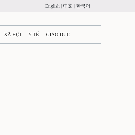
English |
中文 |
한국어
XÃ HỘI
Y TẾ
GIÁO DỤC
E MÁY
PHÁP LUẬT
 QUẢNG CÁO
ULTIMEDIA