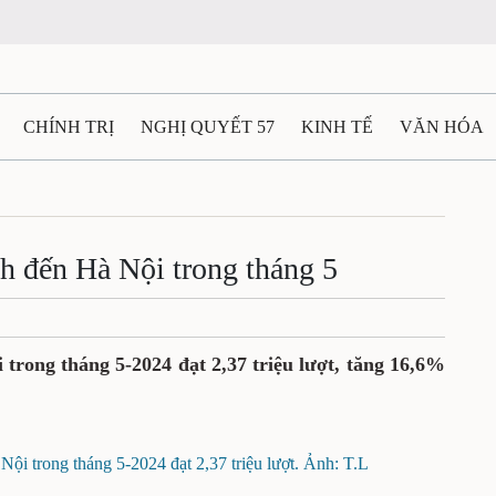
CHÍNH TRỊ
NGHỊ QUYẾT 57
KINH TẾ
VĂN HÓA
ẤT VÀ NGƯỜI THÁI NGUYÊN
GIAO THÔNG
Ô TÔ - X
TÀI NGUYÊN - MÔI TRƯỜNG
THỂ THAO
THÔNG TIN -
ch đến Hà Nội trong tháng 5
Ệ THÁI NGUYÊN
VIDEO
CÁC ĐỀ ÁN TRỌNG TÂM
M
trong tháng 5-2024 đạt 2,37 triệu lượt, tăng 16,6%
ội trong tháng 5-2024 đạt 2,37 triệu lượt. Ảnh: T.L