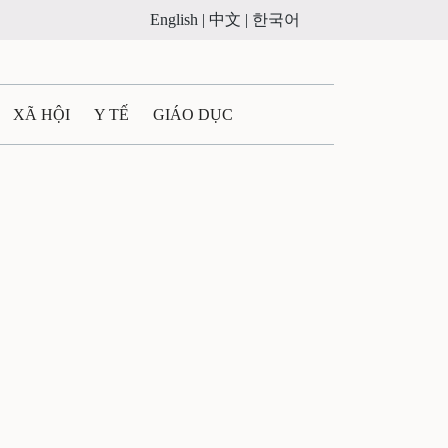
English |
中文 |
한국어
XÃ HỘI
Y TẾ
GIÁO DỤC
E MÁY
PHÁP LUẬT
 QUẢNG CÁO
LTIMEDIA