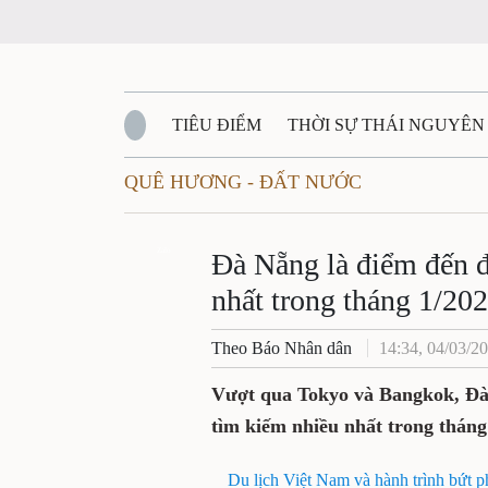
TIÊU ĐIỂM
THỜI SỰ THÁI NGUYÊ
QUÊ HƯƠNG - ĐẤT NƯỚC
QUỐC PHÒNG - AN NINH
BẠN ĐỌC
Đ
Đà Nẵng là điểm đ
QUÊ HƯƠNG - ĐẤT NƯỚC
QUỐC TẾ
Zalo
kiếm nhiều nhất t
VĂN BẢN, CHÍNH SÁCH MỚI
VĂN NGH
Theo Báo Nhân dân
14:34, 04/
Vượt qua Tokyo và Bangko
du khách Mỹ tìm kiếm nhiề
Du lịch Việt Nam và hành trình