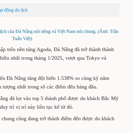
 qua hoạt động du lịch
ợng du lịch của Đà Nẵng nói riêng và Việt Nam nói
g. (Ảnh: Trần Tuấn Việt)
 thu thập trên nền tảng Agoda, Đà Nẵng đã
u khách Mỹ tìm kiếm nhiều nhất trong tháng
angkok.
 Mỹ đến Đà Nẵng tăng đột biến 1.538% so
mức tăng trưởng ấn tượng nhất trong số các
Đà Nẵng đã lọt vào top 5 thành phố được du
ng 7 năm ngoái và duy trì vị trí này liên tục