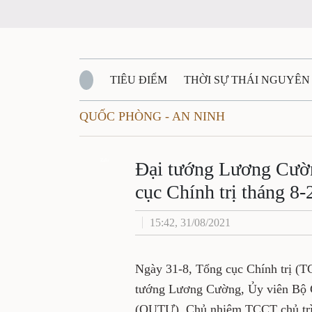
TIÊU ĐIỂM
THỜI SỰ THÁI NGUYÊ
QUỐC PHÒNG - AN NINH
QUỐC PHÒNG - AN NINH
BẠN ĐỌC
Đ
Đại tướng Lương C
QUÊ HƯƠNG - ĐẤT NƯỚC
QUỐC TẾ
Zalo
ban Tổng cục Chính
VĂN BẢN, CHÍNH SÁCH MỚI
VĂN NGH
15:42, 31/08/2021
Ngày 31-8, Tổng cục Chính tr
2021. Đại tướng Lương Cường
Quân ủy Trung ương (QUTƯ),