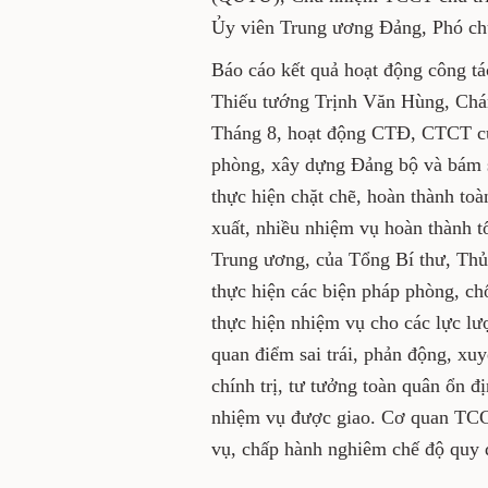
có Trung tướng Trịnh Văn Q
nhiệm TCCT.
Báo cáo kết quả hoạt động cô
tháng 8 do Thiếu tướng Trị
bày tại hội nghị nêu rõ: Thá
bám sát nhiệm vụ quân sự, 
thực tiễn, triển khai chỉ đạ
thành toàn bộ chương trình,
nhiệm vụ hoàn thành tốt. Nổi 
của Trung ương, của Tổng Bí
Quốc phòng về thực hiện các
dựng ý chí quyết tâm trong 
tuyến đầu chống dịch; đấu t
động, xuyên tạc, bảo vệ Đảng
tư tưởng toàn quân ổn định;