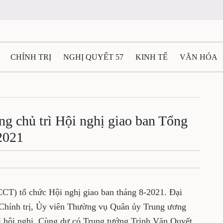
N
CHÍNH TRỊ
NGHỊ QUYẾT 57
KINH TẾ
VĂN HÓA
ẤT VÀ NGƯỜI THÁI NGUYÊN
GIAO THÔNG
Ô TÔ - X
ường chủ trì Hội nghị giao
TÀI NGUYÊN - MÔI TRƯỜNG
THỂ THAO
THÔNG TIN -
 trị tháng 8-2021
Ệ THÁI NGUYÊN
VIDEO
CÁC ĐỀ ÁN TRỌNG TÂM
MU
ị (TCCT) tổ chức Hội nghị giao ban tháng 8-
, Ủy viên Bộ Chính trị, Ủy viên Thường vụ
 Chủ nhiệm TCCT chủ trì hội nghị. Cùng dự