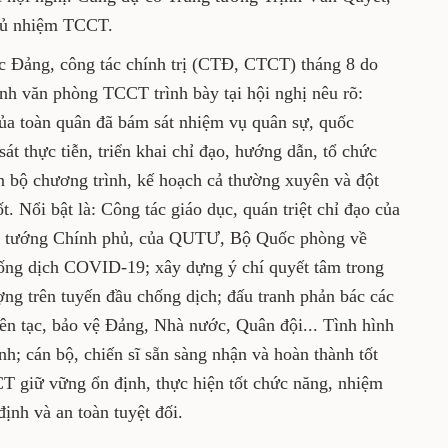
uyết, Ủy viên Trung ương Đảng, Phó chủ
ng tác Đảng, công tác chính trị (CTĐ, CTCT)
nh Văn Hùng, Chánh văn phòng TCCT trình
ng 8, hoạt động CTĐ, CTCT của toàn quân đã
quốc phòng, xây dựng Đảng bộ và bám sát
o, hướng dẫn, tổ chức thực hiện chặt chẽ, hoàn
 kế hoạch cả thường xuyên và đột xuất, nhiều
bật là: Công tác giáo dục, quán triệt chỉ đạo
 thư, Thủ tướng Chính phủ, của QUTƯ, Bộ
 biện pháp phòng, chống dịch COVID-19; xây
thực hiện nhiệm vụ cho các lực lượng trên
ranh phản bác các quan điểm sai trái, phản
, Nhà nước, Quân đội... Tình hình chính trị,
 cán bộ, chiến sĩ sẵn sàng nhận và hoàn