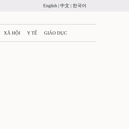
English |
中文 |
한국어
XÃ HỘI
Y TẾ
GIÁO DỤC
E MÁY
PHÁP LUẬT
 QUẢNG CÁO
LTIMEDIA