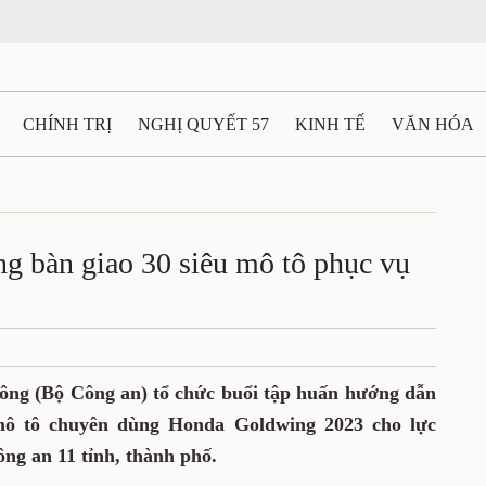
CHÍNH TRỊ
NGHỊ QUYẾT 57
KINH TẾ
VĂN HÓA
ẤT VÀ NGƯỜI THÁI NGUYÊN
GIAO THÔNG
Ô TÔ - X
TÀI NGUYÊN - MÔI TRƯỜNG
THỂ THAO
THÔNG TIN -
ng bàn giao 30 siêu mô tô phục vụ
Ệ THÁI NGUYÊN
VIDEO
CÁC ĐỀ ÁN TRỌNG TÂM
M
hông (Bộ Công an) tổ chức buổi tập huấn hướng dẫn
 mô tô chuyên dùng Honda Goldwing 2023 cho lực
ông an 11 tỉnh, thành phố.