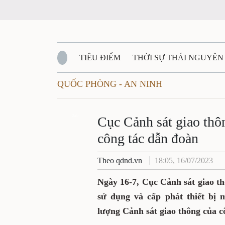
TIÊU ĐIỂM
THỜI SỰ THÁI NGUYÊN
QUỐC PHÒNG - AN NINH
QUỐC PHÒNG - AN NINH
BẠN ĐỌC
Đ
QUÊ HƯƠNG - ĐẤT NƯỚC
Zalo
QUỐC TẾ
Cục Cảnh sát giao thô
công tác dẫn đoàn
VĂN BẢN, CHÍNH SÁCH MỚI
VĂN NGH
Theo qdnd.vn
18:05, 16/07/2023
Ngày 16-7, Cục Cảnh sát giao t
sử dụng và cấp phát thiết bị
lượng Cảnh sát giao thông của c