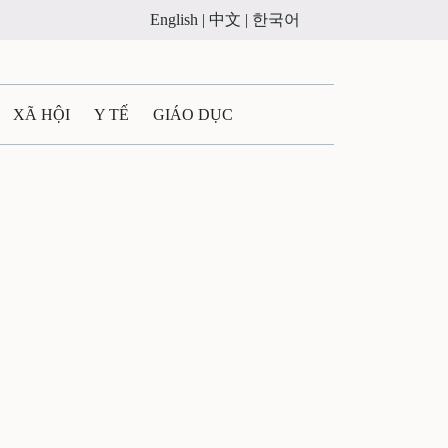
English |
中文 |
한국어
XÃ HỘI
Y TẾ
GIÁO DỤC
E MÁY
PHÁP LUẬT
 QUẢNG CÁO
ULTIMEDIA