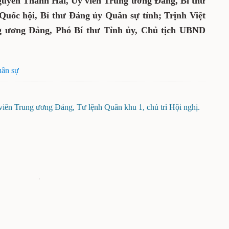
guyễn Thanh Hải, Ủy viên Trung ương Đảng, Bí thư
Quốc hội, Bí thư Đảng ủy Quân sự tỉnh; Trịnh Việt
g ương Đảng, Phó Bí thư Tỉnh ủy, Chủ tịch UBND
uân sự
ên Trung ương Đảng, Tư lệnh Quân khu 1, chủ trì Hội nghị.