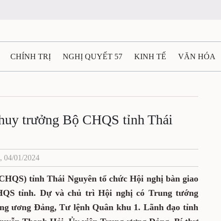
CHÍNH TRỊ
NGHỊ QUYẾT 57
KINH TẾ
VĂN HÓA
ẤT VÀ NGƯỜI THÁI NGUYÊN
GIAO THÔNG
Ô TÔ - X
TÀI NGUYÊN - MÔI TRƯỜNG
THỂ THAO
THÔNG TIN -
 huy trưởng Bộ CHQS tỉnh Thái
Ệ THÁI NGUYÊN
VIDEO
CÁC ĐỀ ÁN TRỌNG TÂM
M
, 04/01/2024
CHQS) tỉnh Thái Nguyên tổ chức Hội nghị bàn giao
QS tỉnh. Dự và chủ trì Hội nghị có Trung tướng
ng ương Đảng, Tư lệnh Quân khu 1. Lãnh đạo tỉnh