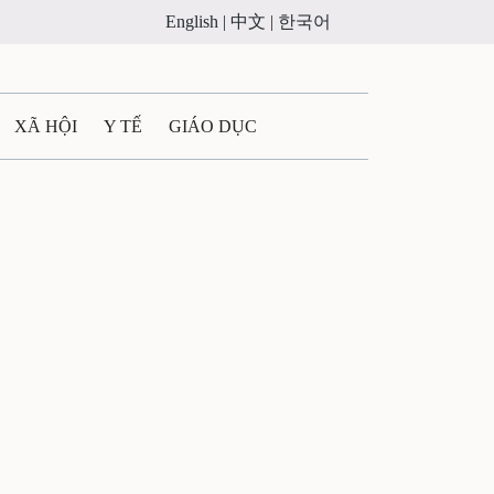
English |
中文 |
한국어
XÃ HỘI
Y TẾ
GIÁO DỤC
E MÁY
PHÁP LUẬT
 QUẢNG CÁO
ULTIMEDIA