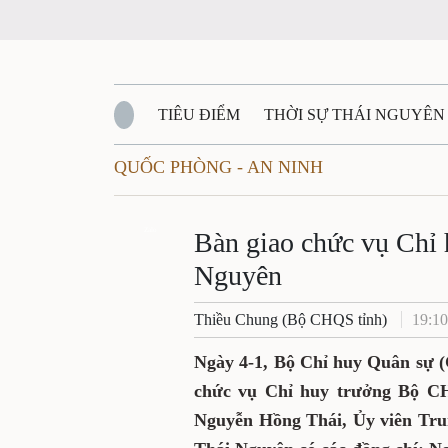
TIÊU ĐIỂM
THỜI SỰ THÁI NGUYÊN
QUỐC PHÒNG - AN NINH
QUỐC PHÒNG - AN NINH
BẠN ĐỌC
Đ
QUÊ HƯƠNG - ĐẤT NƯỚC
Zalo
QUỐC TẾ
Bàn giao chức vụ Chỉ
Nguyên
VĂN BẢN, CHÍNH SÁCH MỚI
VĂN NGH
Thiều Chung (Bộ CHQS tỉnh)
19:10
Ngày 4-1, Bộ Chỉ huy Quân sự (
chức vụ Chỉ huy trưởng Bộ CH
Nguyễn Hồng Thái, Ủy viên Tru