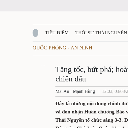
TIÊU ĐIỂM
THỜI SỰ THÁI NGUYÊN
QUỐC PHÒNG - AN NINH
QUỐC PHÒNG - AN NINH
BẠN ĐỌC
Đ
QUÊ HƯƠNG - ĐẤT NƯỚC
Zalo
QUỐC TẾ
Tăng tốc, bứt phá; ho
chiến đấu
VĂN BẢN, CHÍNH SÁCH MỚI
VĂN NGH
Mai An - Mạnh Hùng
12:03, 03/03/
Đây là những nội dung chính đư
và đón nhận Huân chương Bảo v
Thái Nguyên tổ chức sáng 3-3. 