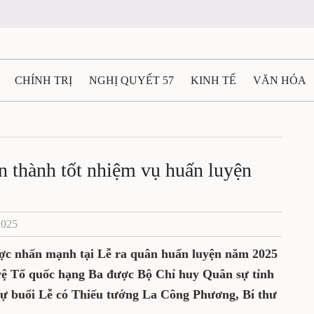
CHÍNH TRỊ
NGHỊ QUYẾT 57
KINH TẾ
VĂN HÓA
ẤT VÀ NGƯỜI THÁI NGUYÊN
GIAO THÔNG
Ô TÔ - X
TÀI NGUYÊN - MÔI TRƯỜNG
THỂ THAO
THÔNG TIN -
àn thành tốt nhiệm vụ huấn luyện
Ệ THÁI NGUYÊN
VIDEO
CÁC ĐỀ ÁN TRỌNG TÂM
M
2025
ợc nhấn mạnh tại Lễ ra quân huấn luyện năm 2025
ệ Tổ quốc hạng Ba được Bộ Chỉ huy Quân sự tỉnh
Dự buổi Lễ có Thiếu tướng La Công Phương, Bí thư