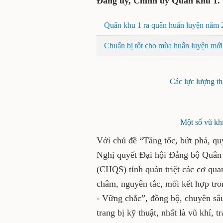
Đảng ủy, Chính ủy Quân khu 1.
Quân khu 1 ra quân huấn luyện năm 
Chuẩn bị tốt cho mùa huấn luyện mới
Các lực lượng t
Một số vũ khí
Với chủ đề “Tăng tốc, bứt phá, qu
Nghị quyết Đại hội Đảng bộ Quân 
(CHQS) tỉnh quán triệt các cơ qua
châm, nguyên tắc, mối kết hợp tr
- Vững chắc”, đồng bộ, chuyên sâu,
trang bị kỹ thuật, nhất là vũ khí, 