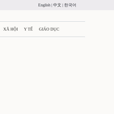
English |
中文 |
한국어
XÃ HỘI
Y TẾ
GIÁO DỤC
E MÁY
PHÁP LUẬT
 QUẢNG CÁO
ULTIMEDIA