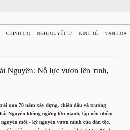
CHÍNH TRỊ
NGHỊ QUYẾT 57
KINH TẾ
VĂN HÓA
ẤT VÀ NGƯỜI THÁI NGUYÊN
GIAO THÔNG
Ô TÔ - X
TÀI NGUYÊN - MÔI TRƯỜNG
THỂ THAO
THÔNG TIN -
ái Nguyên: Nỗ lực vươn lên 'tinh,
Ệ THÁI NGUYÊN
VIDEO
CÁC ĐỀ ÁN TRỌNG TÂM
M
trải qua 78 năm xây dựng, chiến đấu và trưởng
 Thái Nguyên không ngừng lớn mạnh, lập nên nhiều
ỷ nguyên mới - kỷ nguyên vươn mình của dân tộc,