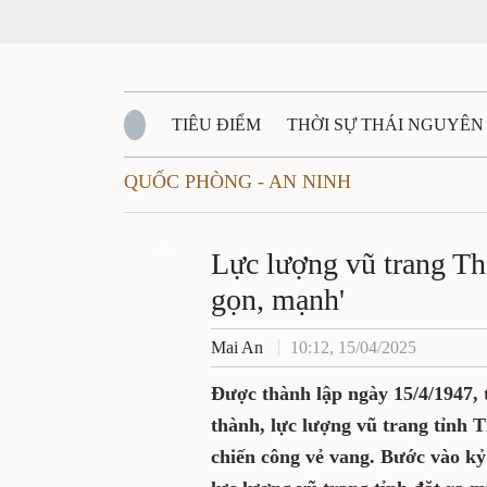
TIÊU ĐIỂM
THỜI SỰ THÁI NGUYÊN
QUỐC PHÒNG - AN NINH
QUỐC PHÒNG - AN NINH
BẠN ĐỌC
Đ
QUÊ HƯƠNG - ĐẤT NƯỚC
Zalo
QUỐC TẾ
Lực lượng vũ trang Th
gọn, mạnh'
VĂN BẢN, CHÍNH SÁCH MỚI
VĂN NGH
Mai An
10:12, 15/04/2025
Được thành lập ngày 15/4/1947, 
thành, lực lượng vũ trang tỉnh
chiến công vẻ vang. Bước vào k