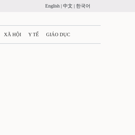
English |
中文 |
한국어
XÃ HỘI
Y TẾ
GIÁO DỤC
E MÁY
PHÁP LUẬT
 QUẢNG CÁO
ULTIMEDIA