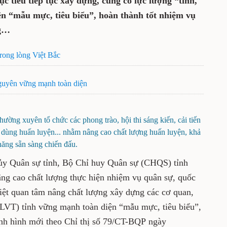
ục tiêu tiếp tục xây dựng, củng cố lực lượng “tinh,
n “mẫu mực, tiêu biểu”, hoàn thành tốt nhiệm vụ
ng…
rong lòng Việt Bắc
guyên vững mạnh toàn diện
ường xuyên tổ chức các phong trào, hội thi sáng kiến, cải tiến
ồ dùng huấn luyện... nhằm nâng cao chất lượng huấn luyện, khả
năng sẵn sàng chiến đấu.
ủy Quân sự tỉnh, Bộ Chỉ huy Quân sự (CHQS) tỉnh
âng cao chất lượng thực hiện nhiệm vụ quân sự, quốc
iệt quan tâm nâng chất lượng xây dựng các cơ quan,
LLVT) tỉnh vững mạnh toàn diện “mẫu mực, tiêu biểu”,
ình hình mới theo Chỉ thị số 79/CT-BQP ngày