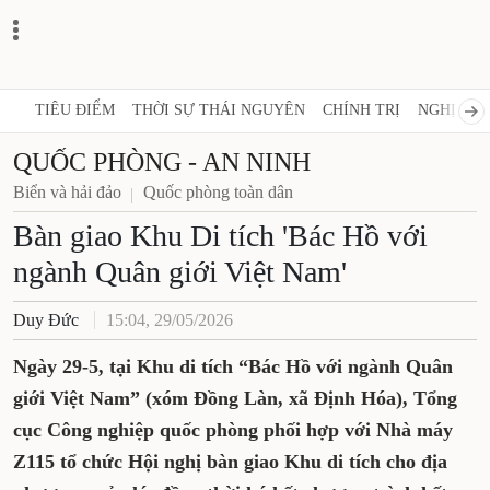
TIÊU ĐIỂM
THỜI SỰ THÁI NGUYÊN
CHÍNH TRỊ
NGHỊ QUY
QUỐC PHÒNG - AN NINH
Biển và hải đảo
Quốc phòng toàn dân
Bàn giao Khu Di tích 'Bác Hồ với
ngành Quân giới Việt Nam'
Duy Đức
15:04, 29/05/2026
Ngày 29-5, tại Khu di tích “Bác Hồ với ngành Quân
giới Việt Nam” (xóm Đồng Làn, xã Định Hóa), Tổng
cục Công nghiệp quốc phòng phối hợp với Nhà máy
Z115 tổ chức Hội nghị bàn giao Khu di tích cho địa