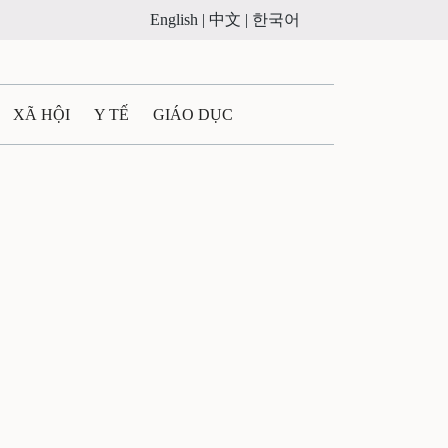
English |
中文 |
한국어
XÃ HỘI
Y TẾ
GIÁO DỤC
E MÁY
PHÁP LUẬT
 QUẢNG CÁO
ULTIMEDIA