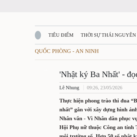
TIÊU ĐIỂM
THỜI SỰ THÁI NGUYÊN
QUỐC PHÒNG - AN NINH
QUỐC PHÒNG - AN NINH
BẠN ĐỌC
Đ
QUÊ HƯƠNG - ĐẤT NƯỚC
Zalo
QUỐC TẾ
'Nhật ký Ba Nhất' - đ
Lê Nhung
09:26, 23/05/2026
VĂN BẢN, CHÍNH SÁCH MỚI
VĂN NGH
Thực hiện phong trào thi đua “B
nhất” gắn với xây dựng hình ảnh
Nhân văn - Vì Nhân dân phục vụ
Hội Phụ nữ thuộc Công an tỉnh T
môi trường số. Hơn 50 số nhật k