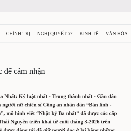
CHÍNH TRỊ
NGHỊ QUYẾT 57
KINH TẾ
VĂN HÓA
ẤT VÀ NGƯỜI THÁI NGUYÊN
GIAO THÔNG
Ô TÔ - X
TÀI NGUYÊN - MÔI TRƯỜNG
THỂ THAO
THÔNG TIN -
ọc để cảm nhận
Ệ THÁI NGUYÊN
VIDEO
CÁC ĐỀ ÁN TRỌNG TÂM
M
a Nhất: Kỷ luật nhất - Trung thành nhất - Gần dân
 người nữ chiến sĩ Công an nhân dân “Bản lĩnh -
”, mô hình viết “Nhật ký Ba nhất” đã được các cấp
hái Nguyên triển khai từ cuối tháng 3-2026 trên
ý được đăng tải đã giữ người đọc ở lại bằng những